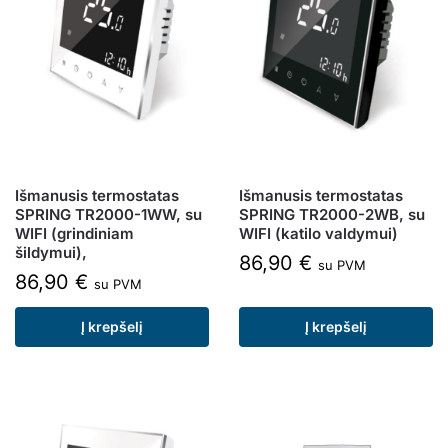
Išmanusis termostatas
Išmanusis termostatas
SPRING TR2000-1WW, su
SPRING TR2000-2WB, su
WIFI (grindiniam
WIFI (katilo valdymui)
šildymui),
86,90
€
su PVM
86,90
€
su PVM
Į krepšelį
Į krepšelį