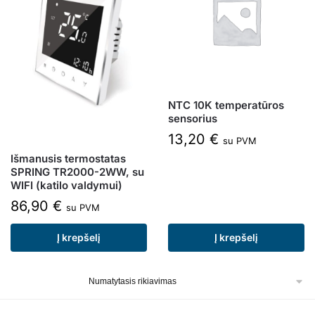
NTC 10K temperatūros
sensorius
13,20
€
su PVM
Išmanusis termostatas
SPRING TR2000-2WW, su
WIFI (katilo valdymui)
86,90
€
su PVM
Į krepšelį
Į krepšelį