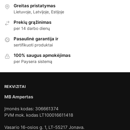
Greitas pristatymas
Lietuvoje, Latvijoje, Estijoje
Prekių grąžinimas
per 14 darbo dienų
Pasaulinė garantija ir
sertifikuoti produktai
100% saugus apmokėjimas
per Paysera sistemą
REKVIZITAI
MB Ampertas
Įmonės kodas: 306661374
PVM mok. kodas LT100016611418
Vasario 16-osios g. 1, LT-55217 Jonava.