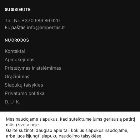
SUSISIEKITE
Tel. Nr.
+370 686 86 620
El. paštas
info@ampertas.lt
NUORODOS
Kontaktai
Apmokėjimas
Pristatymas ir atsiėmimas
Grąžinimas
Slapukų taisykles
Privatumo politika
D. U. K.
MES FACEBOOK’E
Mes naudojame slapukus, kad suteiktume jums geriausią patirtį
mūsų svetainėje.
Galite sužinoti daugiau apie tai, kokius slapukus naudojame,
arba juos išjungti
slapukų naudojimo taisyklėse
©
Ampertas.lt
2025, Visos teisės saugomos