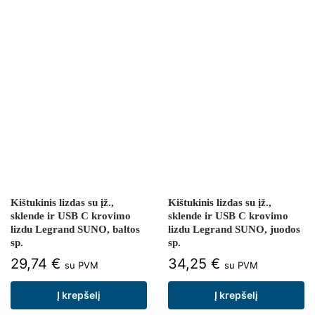
Kištukinis lizdas su įž.,
Kištukinis lizdas su įž.,
sklende ir USB C krovimo
sklende ir USB C krovimo
lizdu Legrand SUNO, baltos
lizdu Legrand SUNO, juodos
sp.
sp.
29,74
€
34,25
€
su PVM
su PVM
Į krepšelį
Į krepšelį