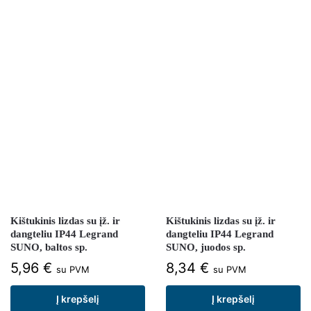
Kištukinis lizdas su įž. ir
Kištukinis lizdas su įž. ir
dangteliu IP44 Legrand
dangteliu IP44 Legrand
SUNO, baltos sp.
SUNO, juodos sp.
5,96
€
8,34
€
su PVM
su PVM
Į krepšelį
Į krepšelį