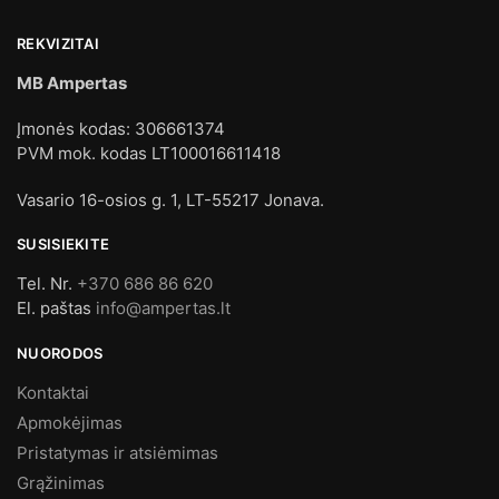
REKVIZITAI
MB Ampertas
Įmonės kodas: 306661374
PVM mok. kodas LT100016611418
Vasario 16-osios g. 1, LT-55217 Jonava.
SUSISIEKITE
Tel. Nr.
+370 686 86 620
El. paštas
info@ampertas.lt
NUORODOS
Kontaktai
Apmokėjimas
Pristatymas ir atsiėmimas
Grąžinimas