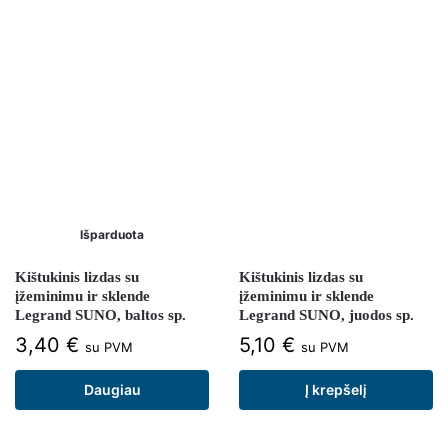
Išparduota
Kištukinis lizdas su
Kištukinis lizdas su
įžeminimu ir sklende
įžeminimu ir sklende
Legrand SUNO, baltos sp.
Legrand SUNO, juodos sp.
3,40
€
5,10
€
su PVM
su PVM
Daugiau
Į krepšelį