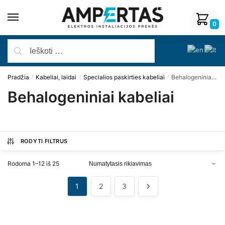
0
Pradžia
Kabeliai, laidai
Specialios paskirties kabeliai
Behalogeniniai kabeliai
/
/
/
Behalogeniniai kabeliai
RODYTI FILTRUS
Rodoma 1–12 iš 25
1
2
3