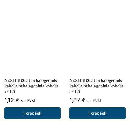
N2XH (B2ca) behalogeninis
N2XH (B2ca) behalogeninis
kabelis behalogeninis kabelis
kabelis behalogeninis kabelis
2×1,5
3×1,5
1,12
€
1,37
€
su PVM
su PVM
Į krepšelį
Į krepšelį