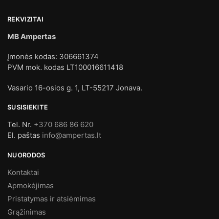
REKVIZITAI
MB Ampertas
Įmonės kodas: 306661374
PVM mok. kodas LT100016611418
Vasario 16-osios g. 1, LT-55217 Jonava.
SUSISIEKITE
Tel. Nr.
+370 686 86 620
El. paštas
info@ampertas.lt
NUORODOS
Kontaktai
Apmokėjimas
Pristatymas ir atsiėmimas
Grąžinimas