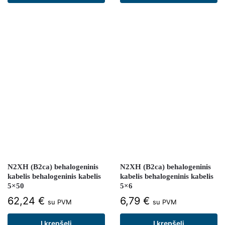
N2XH (B2ca) behalogeninis
N2XH (B2ca) behalogeninis
kabelis behalogeninis kabelis
kabelis behalogeninis kabelis
5×50
5×6
62,24
€
6,79
€
su PVM
su PVM
Į krepšelį
Į krepšelį