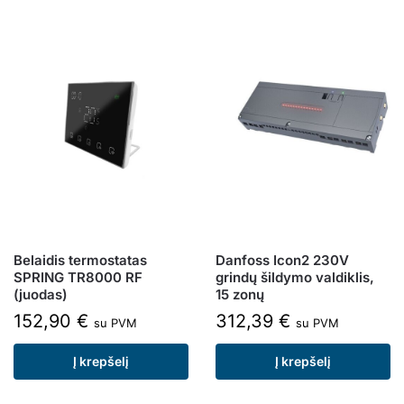
Belaidis termostatas
Danfoss Icon2 230V
SPRING TR8000 RF
grindų šildymo valdiklis,
(juodas)
15 zonų
152,90
€
312,39
€
su PVM
su PVM
Į krepšelį
Į krepšelį