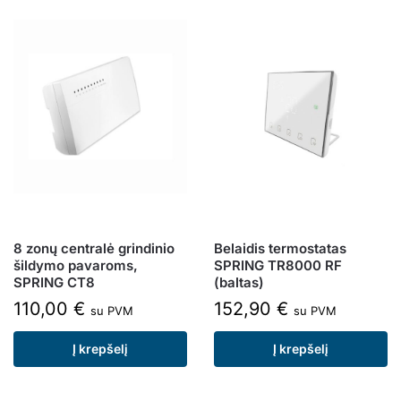
8 zonų centralė grindinio
Belaidis termostatas
šildymo pavaroms,
SPRING TR8000 RF
SPRING CT8
(baltas)
110,00
€
152,90
€
su PVM
su PVM
Į krepšelį
Į krepšelį