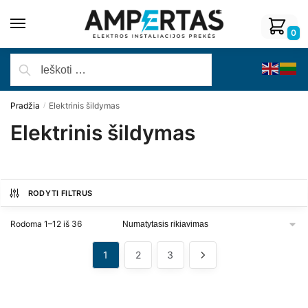
0
Pradžia
Elektrinis šildymas
/
Elektrinis šildymas
RODYTI FILTRUS
Rodoma 1–12 iš 36
1
2
3