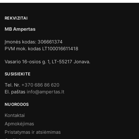
REKVIZITAI
MB Ampertas
Įmonės kodas: 306661374
PVM mok. kodas LT100016611418
Vasario 16-osios g. 1, LT-55217 Jonava.
SUSISIEKITE
Tel. Nr.
+370 686 86 620
El. paštas
info@ampertas.lt
NUORODOS
Kontaktai
Apmokėjimas
Pristatymas ir atsiėmimas