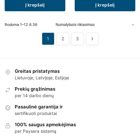
Į krepšelį
Į krepšelį
Rodoma 1–12 iš 36
1
2
3
Greitas pristatymas
Lietuvoje, Latvijoje, Estijoje
Prekių grąžinimas
per 14 darbo dienų
Pasaulinė garantija ir
sertifikuoti produktai
100% saugus apmokėjimas
per Paysera sistemą