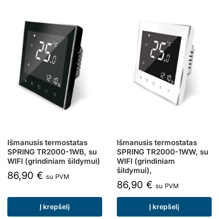
Išmanusis termostatas
Išmanusis termostatas
SPRING TR2000-1WB, su
SPRING TR2000-1WW, su
WIFI (grindiniam šildymui)
WIFI (grindiniam
šildymui),
86,90
€
su PVM
86,90
€
su PVM
Į krepšelį
Į krepšelį