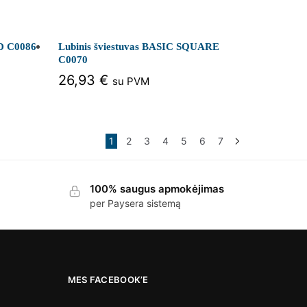
D C0086
Lubinis šviestuvas BASIC SQUARE
C0070
26,93
€
su PVM
1
2
3
4
5
6
7
100% saugus apmokėjimas
per Paysera sistemą
MES FACEBOOK’E