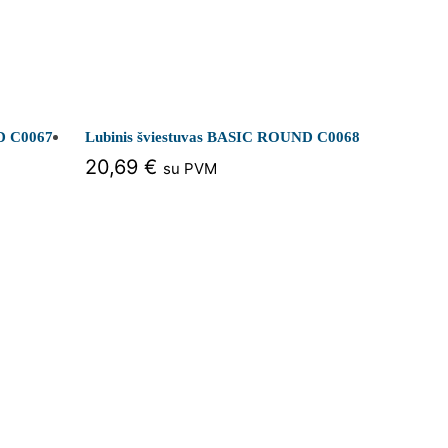
D C0067
Lubinis šviestuvas BASIC ROUND C0068
20,69
€
su PVM