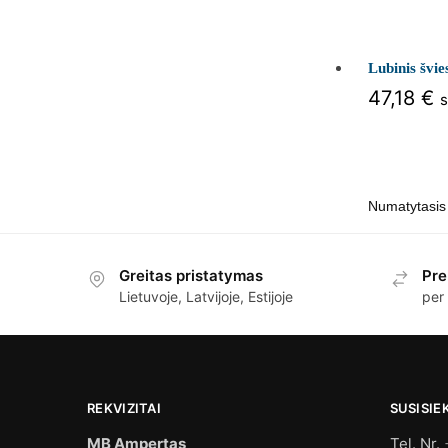
Lubinis šv
47,18
€
Greitas pristatymas
Pre
Lietuvoje, Latvijoje, Estijoje
per
REKVIZITAI
SUSISIE
MB Ampertas
Tel. Nr.