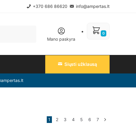
+370 686 86620
info@ampertas.lt
0
Mano paskyra
Siųsti užklausą
@ampertas.lt
1
2
3
4
5
6
7