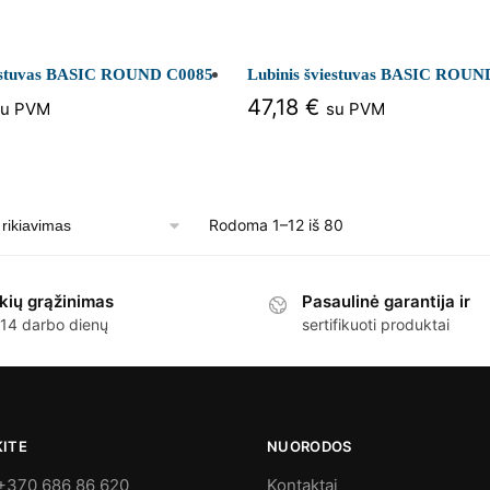
iestuvas BASIC ROUND C0085
Lubinis šviestuvas BASIC ROUN
47,18
€
su PVM
su PVM
Rodoma 1–12 iš 80
kių grąžinimas
Pasaulinė garantija ir
 14 darbo dienų
sertifikuoti produktai
KITE
NUORODOS
+370 686 86 620
Kontaktai