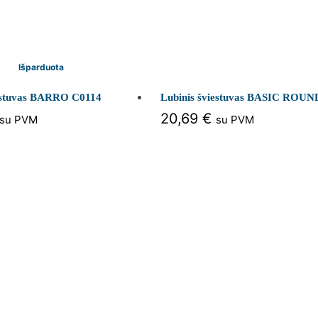
Išparduota
iestuvas BARRO C0114
Lubinis šviestuvas BASIC ROUN
20,69
€
su PVM
su PVM