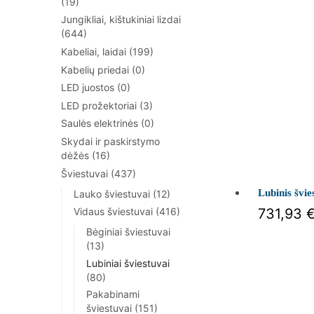
(19)
Jungikliai, kištukiniai lizdai
(644)
Kabeliai, laidai
(199)
Kabelių priedai
(0)
LED juostos
(0)
LED prožektoriai
(3)
Saulės elektrinės
(0)
Skydai ir paskirstymo
dėžės
(16)
Šviestuvai
(437)
Lubinis šv
Lauko šviestuvai
(12)
Vidaus šviestuvai
(416)
731,93
Bėginiai šviestuvai
(13)
Lubiniai šviestuvai
(80)
Pakabinami
šviestuvai
(151)