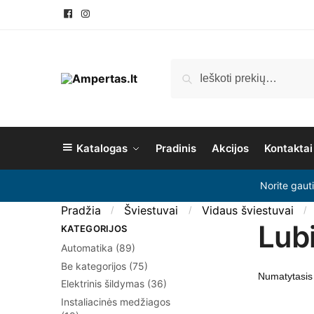
Ieškoti
Katalogas
Pradinis
Akcijos
Kontaktai
Norite gaut
Pradžia
Šviestuvai
Vidaus šviestuvai
/
/
/
Lubi
KATEGORIJOS
Automatika
(89)
Be kategorijos
(75)
Elektrinis šildymas
(36)
Instaliacinės medžiagos