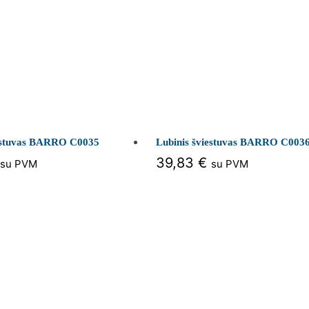
iestuvas BARRO C0035
Lubinis šviestuvas BARRO C003
39,83
€
su PVM
su PVM