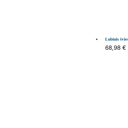
Lubinis šv
68,98
€