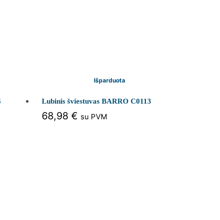
Išparduota
6
Lubinis šviestuvas BARRO C0113
68,98
€
su PVM