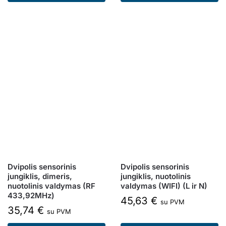
Dvipolis sensorinis
Dvipolis sensorinis
jungiklis, dimeris,
jungiklis, nuotolinis
nuotolinis valdymas (RF
valdymas (WIFI) (L ir N)
433,92MHz)
45,63
€
su PVM
35,74
€
su PVM