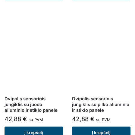
Dvipolis sensorinis
Dvipolis sensorinis
jungiklis su juodo
jungiklis su pilko aliuminio
aliuminio ir stiklo panele
ir stiklo panele
42,88
€
42,88
€
su PVM
su PVM
Į krepšelį
Į krepšelį