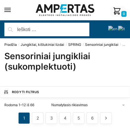
0
Pradžia
Jungikliai, kištukiniai lizdai
SPRING
Sensoriniai jungikliai
Sens
/
/
/
/
Sensoriniai jungikliai
(sukomplektuoti)
RODYTI FILTRUS
Rodoma 1–12 iš 66
1
2
3
4
5
6