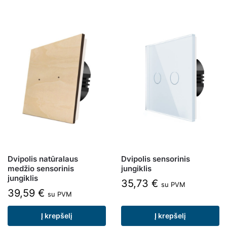
Dvipolis natūralaus
Dvipolis sensorinis
medžio sensorinis
jungiklis
jungiklis
35,73
€
su PVM
39,59
€
su PVM
Į krepšelį
Į krepšelį