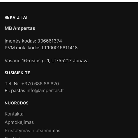
REKVIZITAI
MB Ampertas
Įmonės kodas: 306661374
PVM mok. kodas LT100016611418
Vasario 16-osios g. 1, LT-55217 Jonava.
SUSISIEKITE
Tel. Nr.
+370 686 86 620
El. paštas
info@ampertas.lt
NUORODOS
Kontaktai
Apmokėjimas
Pristatymas ir atsiėmimas