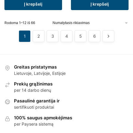
Į krepšelį
Į krepšelį
Rodoma 1–12 iš 66
1
2
3
4
5
6
Greitas pristatymas
Lietuvoje, Latvijoje, Estijoje
Prekių grąžinimas
per 14 darbo dienų
Pasaulinė garantija ir
sertifikuoti produktai
100% saugus apmokėjimas
per Paysera sistemą