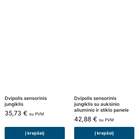
Dvipolis sensorinis
Dvipolis sensorinis
jungiklis
jungiklis su auksinio
aliuminio ir stiklo panele
35,73
€
su PVM
42,88
€
su PVM
Į krepšelį
Į krepšelį