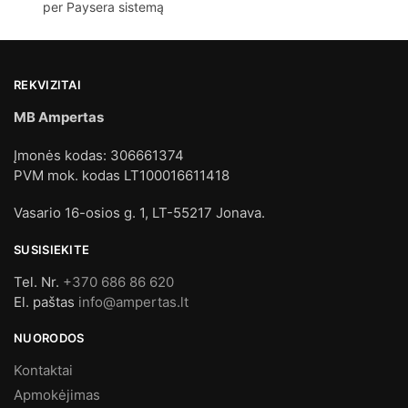
per Paysera sistemą
REKVIZITAI
MB Ampertas
Įmonės kodas: 306661374
PVM mok. kodas LT100016611418
Vasario 16-osios g. 1, LT-55217 Jonava.
SUSISIEKITE
Tel. Nr.
+370 686 86 620
El. paštas
info@ampertas.lt
NUORODOS
Kontaktai
Apmokėjimas