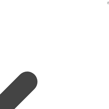
(
(
(