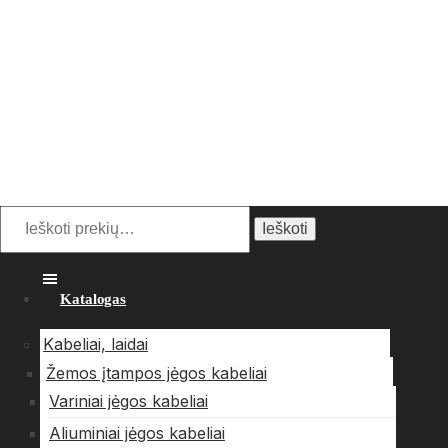
Ieškoti
Katalogas
Kabeliai, laidai
Žemos įtampos jėgos kabeliai
Variniai jėgos kabeliai
Aliuminiai jėgos kabeliai