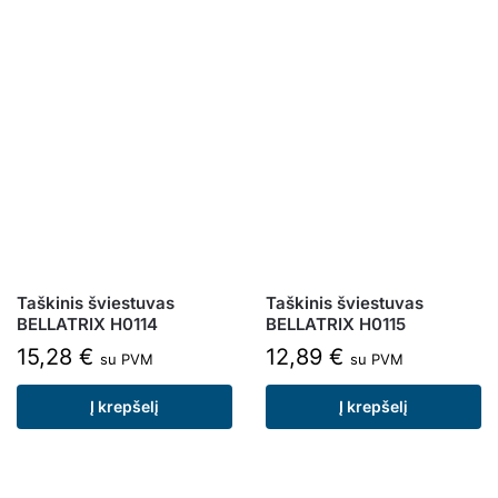
Taškinis šviestuvas
Taškinis šviestuvas
BELLATRIX H0114
BELLATRIX H0115
15,28
€
12,89
€
su PVM
su PVM
Į krepšelį
Į krepšelį