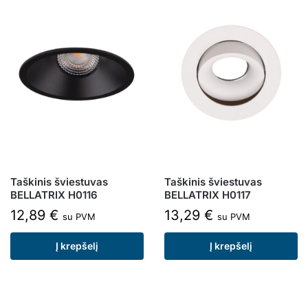
Taškinis šviestuvas
Taškinis šviestuvas
BELLATRIX H0116
BELLATRIX H0117
12,89
€
13,29
€
su PVM
su PVM
Į krepšelį
Į krepšelį