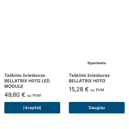
Išparduota
Taškinis šviestuvas
Taškinis šviestuvas
BELLATRIX H0112 LED
BELLATRIX H0113
MODULE
15,28
€
su PVM
49,60
€
su PVM
Į krepšelį
Daugiau