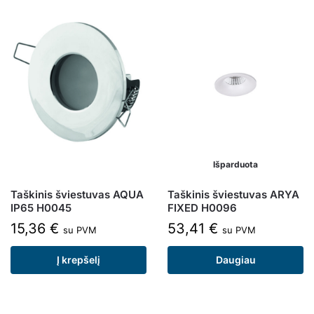
Išparduota
Taškinis šviestuvas AQUA
Taškinis šviestuvas ARYA
IP65 H0045
FIXED H0096
15,36
€
53,41
€
su PVM
su PVM
Į krepšelį
Daugiau