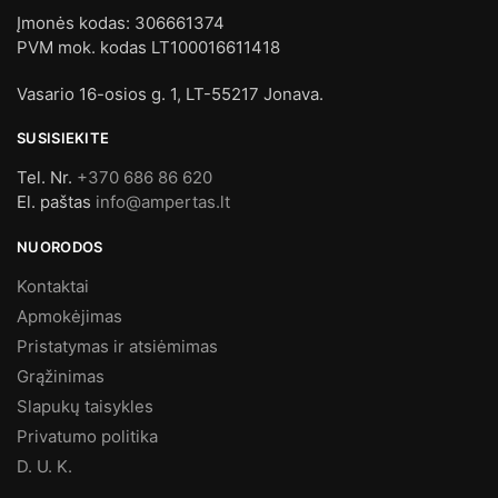
Įmonės kodas: 306661374
PVM mok. kodas LT100016611418
Vasario 16-osios g. 1, LT-55217 Jonava.
SUSISIEKITE
Tel. Nr.
+370 686 86 620
El. paštas
info@ampertas.lt
NUORODOS
Kontaktai
Apmokėjimas
Pristatymas ir atsiėmimas
Grąžinimas
Slapukų taisykles
Privatumo politika
D. U. K.