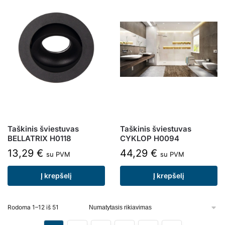
Taškinis šviestuvas
Taškinis šviestuvas
BELLATRIX H0118
CYKLOP H0094
13,29
€
44,29
€
su PVM
su PVM
Į krepšelį
Į krepšelį
Rodoma 1–12 iš 51