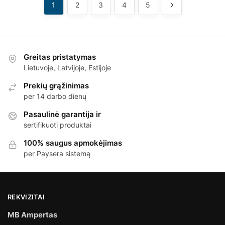
1
2
3
4
5
Greitas pristatymas
Lietuvoje, Latvijoje, Estijoje
Prekių grąžinimas
per 14 darbo dienų
Pasaulinė garantija ir
sertifikuoti produktai
100% saugus apmokėjimas
per Paysera sistemą
REKVIZITAI
MB Ampertas