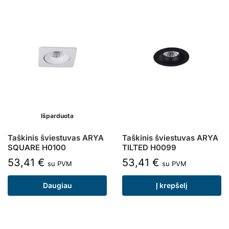
Išparduota
Taškinis šviestuvas ARYA
Taškinis šviestuvas ARYA
SQUARE H0100
TILTED H0099
53,41
€
53,41
€
su PVM
su PVM
Daugiau
Į krepšelį