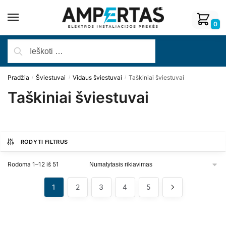
0
Pradžia
Šviestuvai
Vidaus šviestuvai
Taškiniai šviestuvai
/
/
/
Taškiniai šviestuvai
RODYTI FILTRUS
Rodoma 1–12 iš 51
1
2
3
4
5