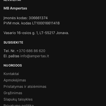
MB Ampertas
Įmonės kodas: 306661374
PVM mok. kodas LT100016611418
Vasario 16-osios g. 1, LT-55217 Jonava.
SUSISIEKITE
Tel. Nr.
+370 686 86 620
El. paštas
info@ampertas.lt
NUORODOS
Kontaktai
Apmokėjimas
Pristatymas ir atsiėmimas
Grąžinimas
Slapukų taisykles
Privatumo politika