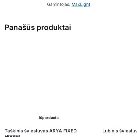
Gamintojas:
MaxLight
Panašūs produktai
Išparduota
Taškinis šviestuvas ARYA FIXED
Lubinis šviest
H0096