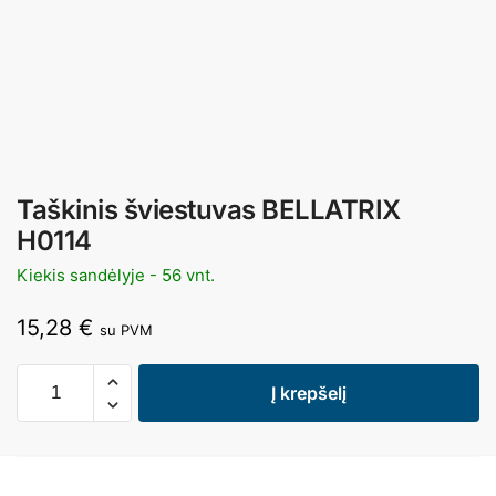
Taškinis šviestuvas BELLATRIX
H0114
Kiekis sandėlyje - 56 vnt.
15,28
€
su PVM
Į krepšelį