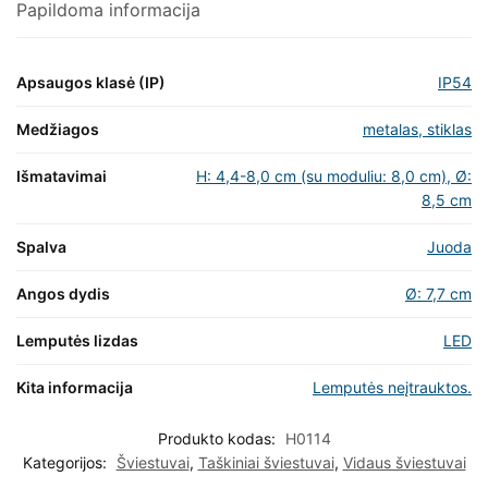
Papildoma informacija
Apsaugos klasė (IP)
IP54
Medžiagos
metalas, stiklas
Išmatavimai
H: 4,4-8,0 cm (su moduliu: 8,0 cm), Ø:
8,5 cm
Spalva
Juoda
Angos dydis
Ø: 7,7 cm
Lemputės lizdas
LED
Kita informacija
Lemputės neįtrauktos.
Produkto kodas:
H0114
Kategorijos:
Šviestuvai
,
Taškiniai šviestuvai
,
Vidaus šviestuvai