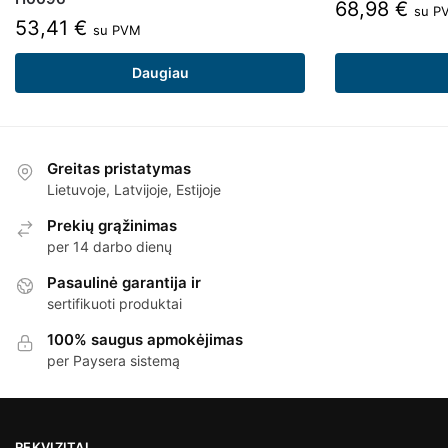
68,98
€
su P
53,41
€
su PVM
Daugiau
Greitas pristatymas
Lietuvoje, Latvijoje, Estijoje
Prekių grąžinimas
per 14 darbo dienų
Pasaulinė garantija ir
sertifikuoti produktai
100% saugus apmokėjimas
per Paysera sistemą
REKVIZITAI