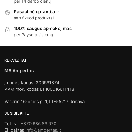
per 14 darbo dienų
Pasaulinė garantija ir
sertifikuoti produktai
100% saugus apmokėjimas
per Paysera sistemą
REKVIZITAI
MB Ampertas
Įmonės kodas: 306661374
PVM mok. kodas LT100016611418
Vasario 16-osios g. 1, LT-55217 Jonava.
SUSISIEKITE
Tel. Nr.
+370 686 86 620
El. paštas
info@ampertas.lt