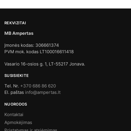
REKVIZITAI
MB Ampertas
Įmonės kodas: 306661374
PVM mok. kodas LT100016611418
Vasario 16-osios g. 1, LT-55217 Jonava.
SUSISIEKITE
Tel. Nr.
+370 686 86 620
El. paštas
info@ampertas.lt
NUORODOS
Kontaktai
Apmokėjimas
Pristatymas ir atsiėmimas