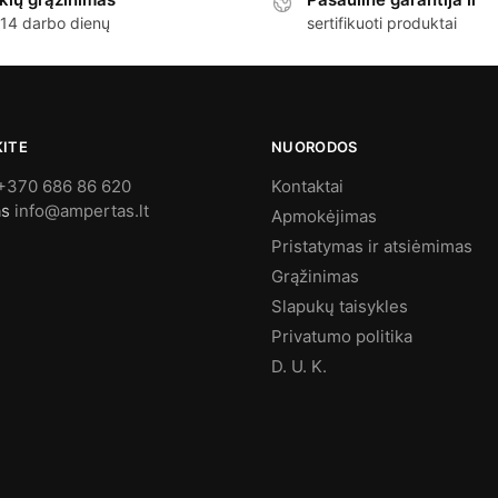
 14 darbo dienų
sertifikuoti produktai
KITE
NUORODOS
+370 686 86 620
Kontaktai
as
info@ampertas.lt
Apmokėjimas
Pristatymas ir atsiėmimas
Grąžinimas
Slapukų taisykles
Privatumo politika
D. U. K.