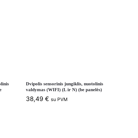
linis
Dvipolis sensorinis jungiklis, nuotolinis
e
valdymas (WIFI) (L ir N) (be panelės)
38,49
€
su PVM