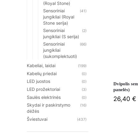
(Royal Stone)
Sensoriniai
(41)
jungikliai (Royal
Stone serija)
Sensoriniai
(2)
jungikliai (S serija)
Sensoriniai
(66)
jungikliai
(sukomplektuoti)
Kabeliai, laidai
(199)
Kabelių priedai
(0)
LED juostos
(0)
Dvipolis sen
LED prožektoriai
panelės)
(3)
Saulės elektrinės
(0)
26,40
€
Skydai ir paskirstymo
(16)
dėžės
Šviestuvai
(437)