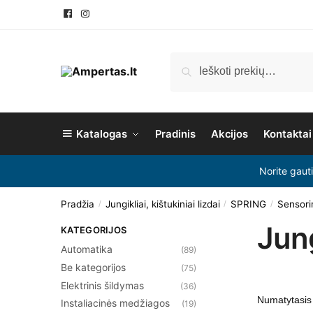
Pereiti
Pereiti
prie
prie
navigacijos
turinio
Ieškoti:
Ieškoti
Katalogas
Pradinis
Akcijos
Kontaktai
Norite gaut
Pradžia
Jungikliai, kištukiniai lizdai
SPRING
Sensorin
/
/
/
Jung
KATEGORIJOS
Automatika
(89)
Be kategorijos
(75)
Elektrinis šildymas
(36)
Instaliacinės medžiagos
(19)