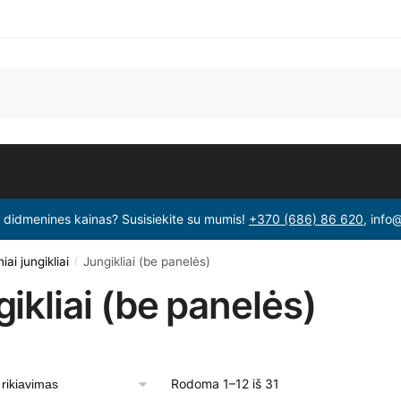
i didmenines kainas? Susisiekite su mumis!
+370 (686) 86 620
, info
iai jungikliai
Jungikliai (be panelės)
/
ikliai (be panelės)
Rodoma 1–12 iš 31