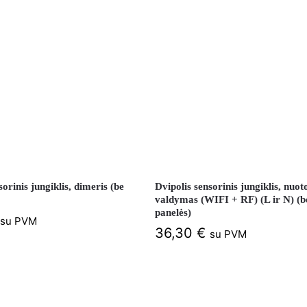
sorinis jungiklis, dimeris (be
Dvipolis sensorinis jungiklis, nuoto
valdymas (WIFI + RF) (L ir N) (b
panelės)
su PVM
36,30
€
su PVM