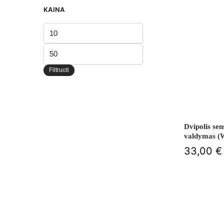
KAINA
Min
kaina
Maks
kaina
Filtruoti
Dvipolis sens
valdymas (W
33,00
€