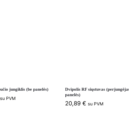
čio jungiklis (be panelės)
Dvipolis RF siųstuvas (perjungėjas
panelės)
su PVM
20,89
€
su PVM