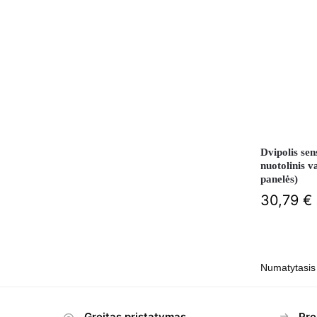
Dvipolis sen
nuotolinis 
panelės)
30,79
€
Greitas pristatymas
Pre