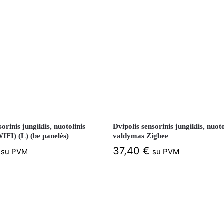
orinis jungiklis, nuotolinis
Dvipolis sensorinis jungiklis, nuoto
IFI) (L) (be panelės)
valdymas Zigbee
37,40
€
su PVM
su PVM