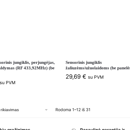
sorinis jungiklis, perjungėjas,
Sensorinis jungiklis
valdymas (RF 433,92MHz) (be
žaliuzėms/užuolaidoms (be panelė
29,69
€
su PVM
su PVM
Rodoma 1–12 iš 31
kių grąžinimas
Pasaulinė garantija ir