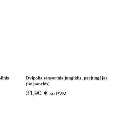
linis
Dvipolis sensorinis jungiklis, perjungėjas
(be panelės)
31,90
€
su PVM