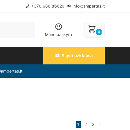
+370 686 86620
info@ampertas.lt
0
Mano paskyra
Siųsti užklausą
@ampertas.lt
1
2
3