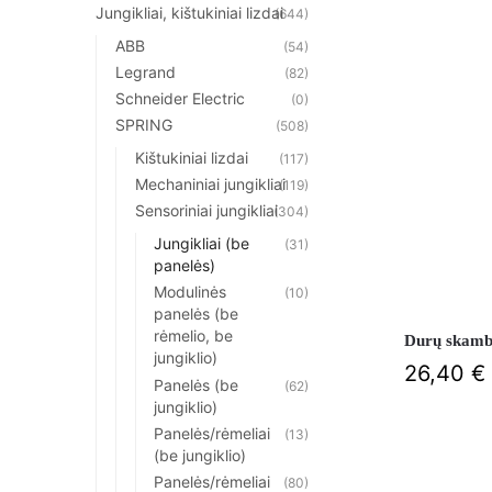
Jungikliai, kištukiniai lizdai
(644)
ABB
(54)
Legrand
(82)
Schneider Electric
(0)
SPRING
(508)
Kištukiniai lizdai
(117)
Mechaniniai jungikliai
(119)
Sensoriniai jungikliai
(304)
Jungikliai (be
(31)
panelės)
Modulinės
(10)
panelės (be
rėmelio, be
Durų skambu
jungiklio)
26,40
€
Panelės (be
(62)
jungiklio)
Panelės/rėmeliai
(13)
(be jungiklio)
Panelės/rėmeliai
(80)