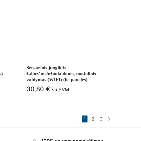
Sensorinis jungiklis
s)
žaliuzėms/užuolaidoms, nuotolinis
valdymas (WIFI) (be panelės)
30,80
€
su PVM
1
2
3
100% saugus apmokėjimas