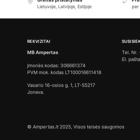
Lietuvoje, Latvijoje, Estijoje
per
REKVIZITAI
SUSISIE
MB Ampertas
Tel. Nr.
El. pašt
Įmonės kodas: 306661374
PVM mok. kodas LT100016611418
Vasario 16-osios g. 1, LT-55217
Jonava.
©
Ampertas.lt
2025, Visos teisės saugomos