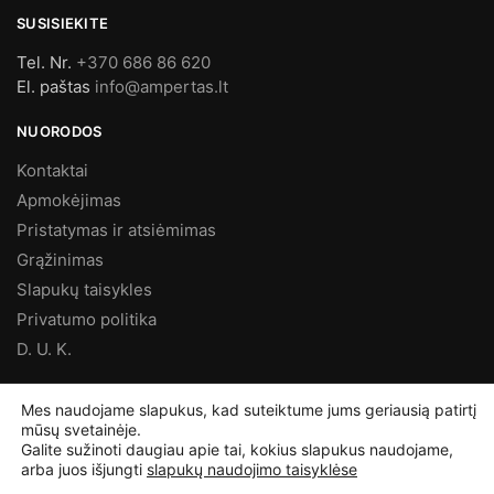
SUSISIEKITE
Tel. Nr.
+370 686 86 620
El. paštas
info@ampertas.lt
NUORODOS
Kontaktai
Apmokėjimas
Pristatymas ir atsiėmimas
Grąžinimas
Slapukų taisykles
Privatumo politika
D. U. K.
MES FACEBOOK’E
Mes naudojame slapukus, kad suteiktume jums geriausią patirtį
mūsų svetainėje.
Galite sužinoti daugiau apie tai, kokius slapukus naudojame,
arba juos išjungti
slapukų naudojimo taisyklėse
©
Ampertas.lt
2025, Visos teisės saugomos