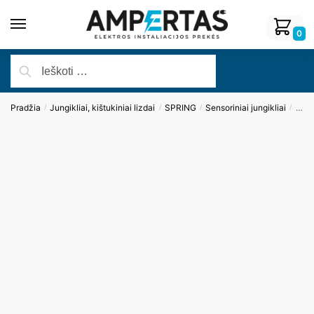
0
Pradžia
Jungikliai, kištukiniai lizdai
SPRING
Sensoriniai jungikliai
Durų
/
/
/
/