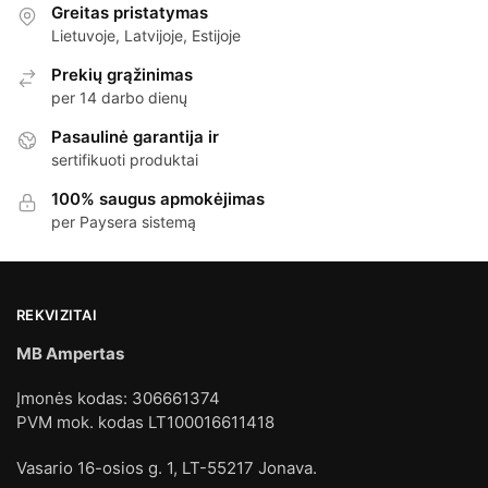
Greitas pristatymas
Lietuvoje, Latvijoje, Estijoje
Prekių grąžinimas
per 14 darbo dienų
Pasaulinė garantija ir
sertifikuoti produktai
100% saugus apmokėjimas
per Paysera sistemą
REKVIZITAI
MB Ampertas
Įmonės kodas: 306661374
PVM mok. kodas LT100016611418
Vasario 16-osios g. 1, LT-55217 Jonava.