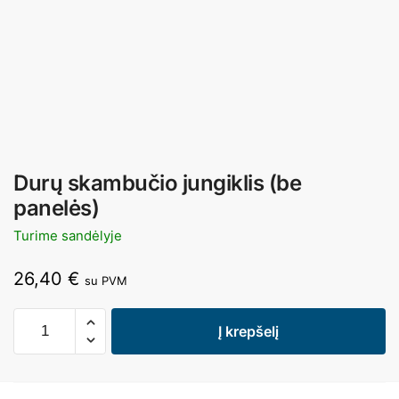
Durų skambučio jungiklis (be
panelės)
Turime sandėlyje
26,40
€
su PVM
Į krepšelį