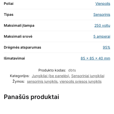
Poliai
Vienpolis
Tipas
Sensorinis
Maksimali įtampa
250 voltų
Maksimali srovė
5 amperai
Drėgmės atsparumas
95%
Išmatavimai
85 x 85 x 40 mm
Produkto kodas:
dbts
Kategorijos:
Jungikliai (be panelės)
,
Sensoriniai jungikliai
Žymos:
sensorinis jungiklis
,
vienpolis sviesos jungiklis
Panašūs produktai