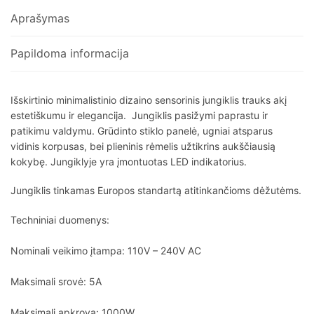
Aprašymas
Papildoma informacija
Išskirtinio minimalistinio dizaino sensorinis jungiklis trauks akį
estetiškumu ir elegancija. Jungiklis pasižymi paprastu ir
patikimu valdymu. Grūdinto stiklo panelė, ugniai atsparus
vidinis korpusas, bei plieninis rėmelis užtikrins aukščiausią
kokybę. Jungiklyje yra įmontuotas LED indikatorius.
Jungiklis tinkamas Europos standartą atitinkančioms dėžutėms.
Techniniai duomenys:
Nominali veikimo įtampa: 110V – 240V AC
Maksimali srovė: 5A
Maksimali apkrova: 1000W