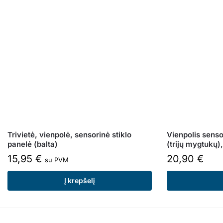
Trivietė, vienpolė, sensorinė stiklo
Vienpolis sensor
panelė (balta)
(trijų mygtukų)
15,95
€
20,90
€
su PVM
Į krepšelį