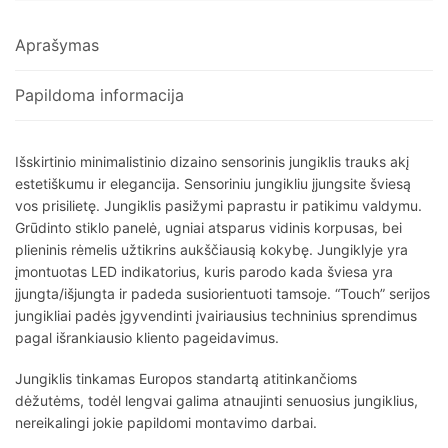
Aprašymas
Papildoma informacija
Išskirtinio minimalistinio dizaino sensorinis jungiklis trauks akį
estetiškumu ir elegancija. Sensoriniu jungikliu įjungsite šviesą
vos prisilietę. Jungiklis pasižymi paprastu ir patikimu valdymu.
Grūdinto stiklo panelė, ugniai atsparus vidinis korpusas, bei
plieninis rėmelis užtikrins aukščiausią kokybę. Jungiklyje yra
įmontuotas LED indikatorius, kuris parodo kada šviesa yra
įjungta/išjungta ir padeda susiorientuoti tamsoje. “Touch” serijos
jungikliai padės įgyvendinti įvairiausius techninius sprendimus
pagal išrankiausio kliento pageidavimus.
Jungiklis tinkamas Europos standartą atitinkančioms
dėžutėms, todėl lengvai galima atnaujinti senuosius jungiklius,
nereikalingi jokie papildomi montavimo darbai.