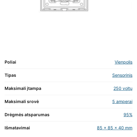
Poliai
Vienpolis
Tipas
Sensorinis
Maksimali įtampa
250 voltų
Maksimali srovė
5 amperai
Drėgmės atsparumas
95%
Išmatavimai
85 x 85 x 40 mm