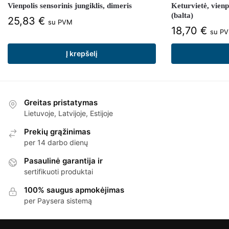
Vienpolis sensorinis jungiklis, dimeris
Keturvietė, vienp
(balta)
25,83
€
su PVM
18,70
€
su P
Į krepšelį
Greitas pristatymas
Lietuvoje, Latvijoje, Estijoje
Prekių grąžinimas
per 14 darbo dienų
Pasaulinė garantija ir
sertifikuoti produktai
100% saugus apmokėjimas
per Paysera sistemą