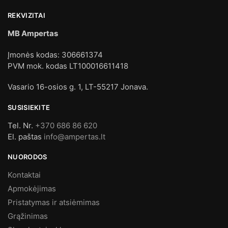
REKVIZITAI
MB Ampertas
Įmonės kodas: 306661374
PVM mok. kodas LT100016611418
Vasario 16-osios g. 1, LT-55217 Jonava.
SUSISIEKITE
Tel. Nr.
+370 686 86 620
El. paštas
info@ampertas.lt
NUORODOS
Kontaktai
Apmokėjimas
Pristatymas ir atsiėmimas
Grąžinimas