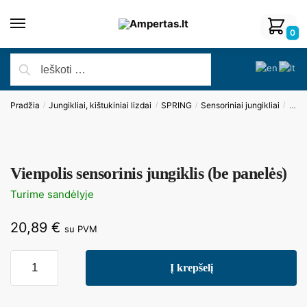
0
Pradžia
Jungikliai, kištukiniai lizdai
SPRING
Sensoriniai jungikliai
Vien
/
/
/
/
Vienpolis sensorinis jungiklis (be panelės)
Turime sandėlyje
20,89
€
su PVM
Į krepšelį