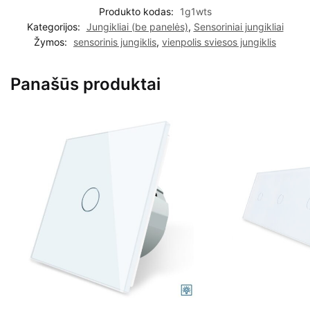
Produkto kodas:
1g1wts
Kategorijos:
Jungikliai (be panelės)
,
Sensoriniai jungikliai
Žymos:
sensorinis jungiklis
,
vienpolis sviesos jungiklis
Panašūs produktai