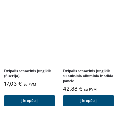
Dvipolis sensorinis jungiklis
Dvipolis sensorinis jungiklis
(S serija)
su auksinio aliuminio ir stiklo
panele
17,03
€
su PVM
42,88
€
su PVM
Į krepšelį
Į krepšelį