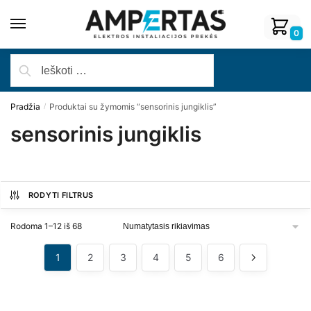
0
Pradžia
Produktai su žymomis “sensorinis jungiklis”
/
sensorinis jungiklis
RODYTI FILTRUS
Rodoma 1–12 iš 68
1
2
3
4
5
6