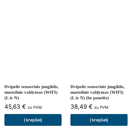
Dvipolis sensorinis jungiklis,
Dvipolis sensorinis jungiklis,
nuotolinis valdymas (WIFI)
nuotolinis valdymas (WIFI)
(L ir N)
(L ir N) (be panelės)
45,63
€
38,49
€
su PVM
su PVM
Į krepšelį
Į krepšelį