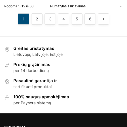
Rodoma 1–12 iš 68
1
2
3
4
5
6
Greitas pristatymas
Lietuvoje, Latvijoje, Estijoje
Prekių grąžinimas
per 14 darbo dienų
Pasaulinė garantija ir
sertifikuoti produktai
100% saugus apmokėjimas
per Paysera sistemą