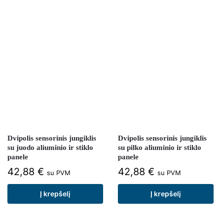
Dvipolis sensorinis jungiklis
Dvipolis sensorinis jungiklis
su juodo aliuminio ir stiklo
su pilko aliuminio ir stiklo
panele
panele
42,88
€
42,88
€
su PVM
su PVM
Į krepšelį
Į krepšelį