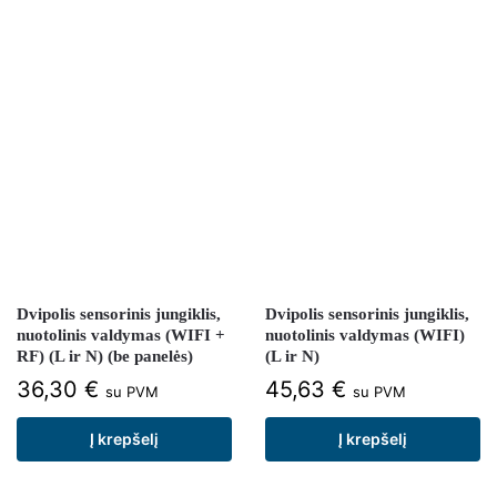
Dvipolis sensorinis jungiklis,
Dvipolis sensorinis jungiklis,
nuotolinis valdymas (WIFI +
nuotolinis valdymas (WIFI)
RF) (L ir N) (be panelės)
(L ir N)
36,30
€
45,63
€
su PVM
su PVM
Į krepšelį
Į krepšelį