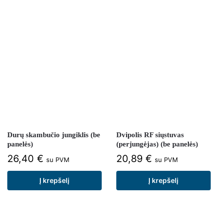
Durų skambučio jungiklis (be
Dvipolis RF siųstuvas
panelės)
(perjungėjas) (be panelės)
26,40
€
20,89
€
su PVM
su PVM
Į krepšelį
Į krepšelį