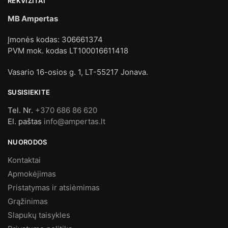
REKVIZITAI
MB Ampertas
Įmonės kodas: 306661374
PVM mok. kodas LT100016611418
Vasario 16-osios g. 1, LT-55217 Jonava.
SUSISIEKITE
Tel. Nr.
+370 686 86 620
El. paštas
info@ampertas.lt
NUORODOS
Kontaktai
Apmokėjimas
Pristatymas ir atsiėmimas
Grąžinimas
Slapukų taisykles