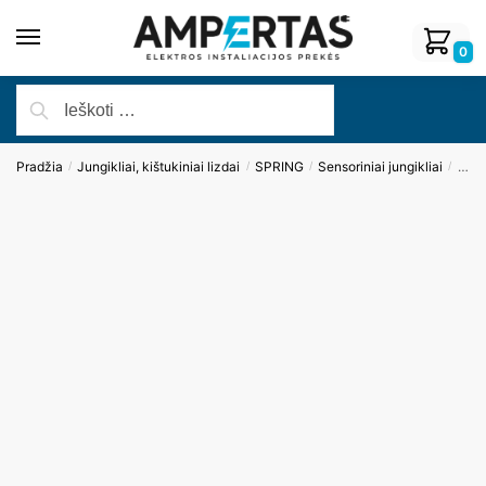
0
Pradžia
Jungikliai, kištukiniai lizdai
SPRING
Sensoriniai jungikliai
Dvipo
/
/
/
/