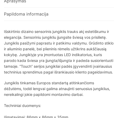
Aprašymas
Papildoma informacija
Išskirtinio dizaino sensorinis jungiklis trauks akį estetiškumu ir
elegancija. Sensoriniu jungikliu įjungsite šviesą vos prisilietę.
Jungiklis pasižymi paprastu ir patikimu valdymu. Grūdinto stiklo
ir aliuminio panelė, bei plieninis rėmelis užtikrins aukščiausią
kokybę. Jungiklyje yra įmontuotas LED indikatorius, kuris
parodo kada šviesa yra įjungta/išjungta ir padeda susiorientuoti
tamsoje. “Touch” serijos jungikliai padės įgyvendinti įvairiausius
techninius sprendimus pagal išrankiausio kliento pageidavimus.
Jungiklis tinkamas Europos standartą atitinkančioms
dėžutėms, todėl lengvai galima atnaujinti senuosius jungiklius,
nereikalingi jokie papildomi montavimo darbai.
Techniniai duomenys:
Išmatavimai: 86mm x 86mm x 35mm