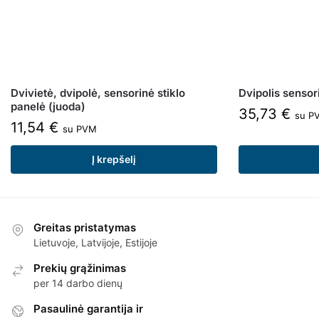
Dvivietė, dvipolė, sensorinė stiklo
Dvipolis sensori
panelė (juoda)
35,73
€
su P
11,54
€
su PVM
Į krepšelį
Greitas pristatymas
Lietuvoje, Latvijoje, Estijoje
Prekių grąžinimas
per 14 darbo dienų
Pasaulinė garantija ir