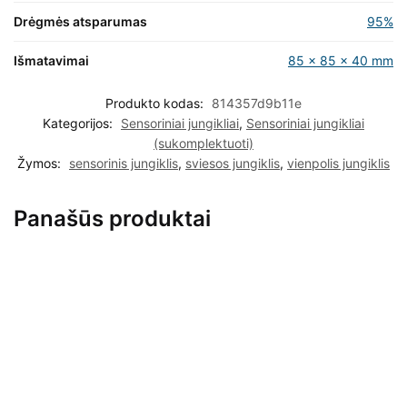
Drėgmės atsparumas
95%
Išmatavimai
85 x 85 x 40 mm
Produkto kodas:
814357d9b11e
Kategorijos:
Sensoriniai jungikliai
,
Sensoriniai jungikliai
(sukomplektuoti)
Žymos:
sensorinis jungiklis
,
sviesos jungiklis
,
vienpolis jungiklis
Panašūs produktai