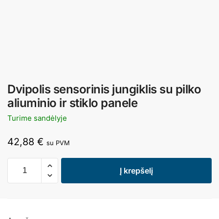
Dvipolis sensorinis jungiklis su pilko
aliuminio ir stiklo panele
Turime sandėlyje
42,88
€
su PVM
Į krepšelį