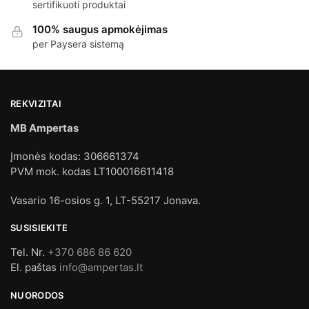
sertifikuoti produktai
100% saugus apmokėjimas
per Paysera sistemą
REKVIZITAI
MB Ampertas
Įmonės kodas: 306661374
PVM mok. kodas LT100016611418
Vasario 16-osios g. 1, LT-55217 Jonava.
SUSISIEKITE
Tel. Nr.
+370 686 86 620
El. paštas
info@ampertas.lt
NUORODOS