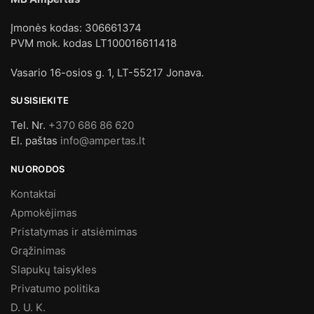
Įmonės kodas: 306661374
PVM mok. kodas LT100016611418
Vasario 16-osios g. 1, LT-55217 Jonava.
SUSISIEKITE
Tel. Nr.
+370 686 86 620
El. paštas
info@ampertas.lt
NUORODOS
Kontaktai
Apmokėjimas
Pristatymas ir atsiėmimas
Grąžinimas
Slapukų taisykles
Privatumo politika
D. U. K.