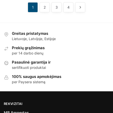
1
2
3
4
Greitas pristatymas
Lietuvoje, Latvijoje, Estijoje
Prekių grąžinimas
per 14 darbo dienų
Pasaulinė garantija ir
sertifikuoti produktai
100% saugus apmokėjimas
per Paysera sistemą
REKVIZITAI
MB Ampertas