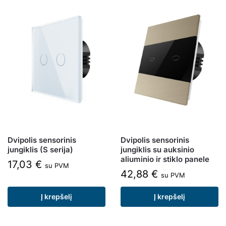
Dvipolis sensorinis
Dvipolis sensorinis
jungiklis (S serija)
jungiklis su auksinio
aliuminio ir stiklo panele
17,03
€
su PVM
42,88
€
su PVM
Į krepšelį
Į krepšelį