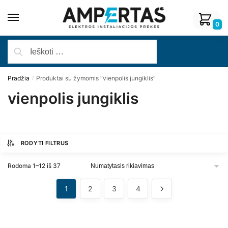
0
Pradžia
Produktai su žymomis “vienpolis jungiklis”
/
vienpolis jungiklis
RODYTI FILTRUS
Rodoma 1–12 iš 37
1
2
3
4