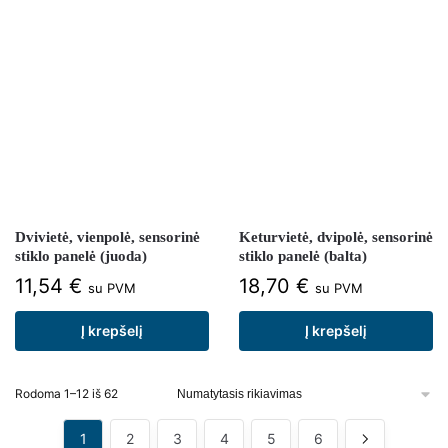
Dvivietė, vienpolė, sensorinė
Keturvietė, dvipolė, sensorinė
stiklo panelė (juoda)
stiklo panelė (balta)
11,54
€
18,70
€
su PVM
su PVM
Į krepšelį
Į krepšelį
Rodoma 1–12 iš 62
1
2
3
4
5
6