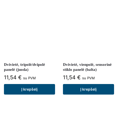
Dvivietė, tripolė/dvipolė
Dvivietė, vienpolė, sensorinė
panelė (juoda)
stiklo panelė (balta)
11,54
€
11,54
€
su PVM
su PVM
Į krepšelį
Į krepšelį