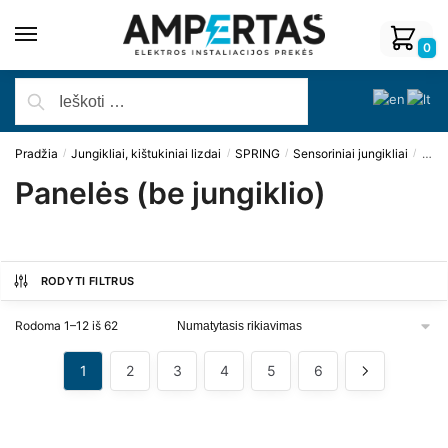
0
Pradžia
Jungikliai, kištukiniai lizdai
SPRING
Sensoriniai jungikliai
Pane
/
/
/
/
Panelės (be jungiklio)
RODYTI FILTRUS
Rodoma 1–12 iš 62
1
2
3
4
5
6