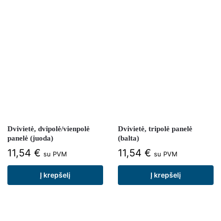
Dvivietė, dvipolė/vienpolė
Dvivietė, tripolė panelė
panelė (juoda)
(balta)
11,54
€
11,54
€
su PVM
su PVM
Į krepšelį
Į krepšelį