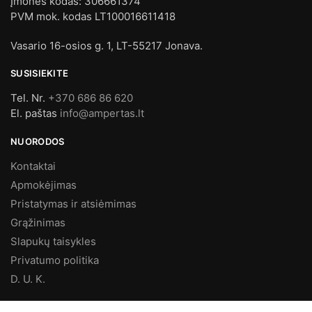
Įmonės kodas: 306661374
PVM mok. kodas LT100016611418
Vasario 16-osios g. 1, LT-55217 Jonava.
SUSISIEKITE
Tel. Nr.
+370 686 86 620
El. paštas
info@ampertas.lt
NUORODOS
Kontaktai
Apmokėjimas
Pristatymas ir atsiėmimas
Grąžinimas
Slapukų taisykles
Privatumo politika
D. U. K.
MES FACEBOOK’E