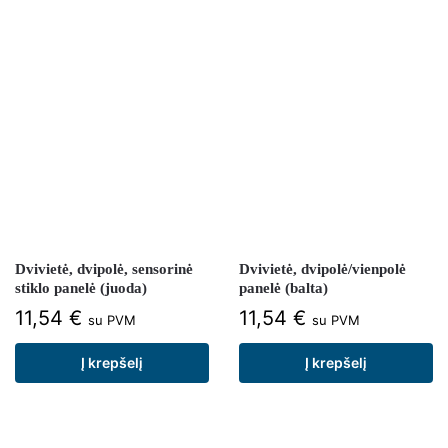
Dvivietė, dvipolė, sensorinė
Dvivietė, dvipolė/vienpolė
stiklo panelė (juoda)
panelė (balta)
11,54
€
11,54
€
su PVM
su PVM
Į krepšelį
Į krepšelį