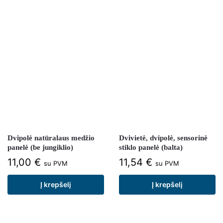
Dvipolė natūralaus medžio
Dvivietė, dvipolė, sensorinė
panelė (be jungiklio)
stiklo panelė (balta)
11,00
€
11,54
€
su PVM
su PVM
Į krepšelį
Į krepšelį