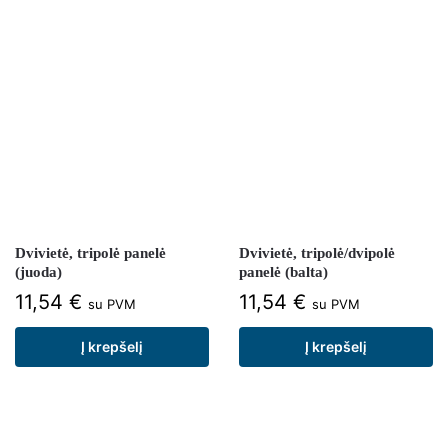
Dvivietė, tripolė panelė
Dvivietė, tripolė/dvipolė
(juoda)
panelė (balta)
11,54
€
11,54
€
su PVM
su PVM
Į krepšelį
Į krepšelį