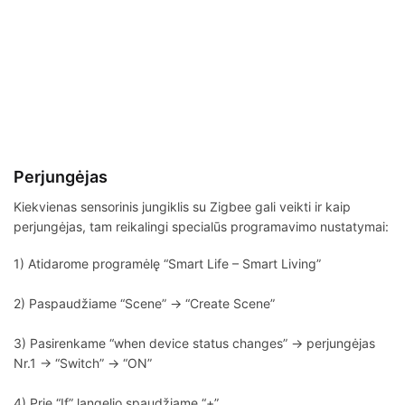
Perjungėjas
Kiekvienas sensorinis jungiklis su Zigbee gali veikti ir kaip
perjungėjas, tam reikalingi specialūs programavimo nustatymai:
1) Atidarome programėlę “Smart Life – Smart Living”
2) Paspaudžiame “Scene” -> “Create Scene”
3) Pasirenkame “when device status changes” -> perjungėjas
Nr.1 -> “Switch” -> “ON”
4) Prie “If” langelio spaudžiame “+”