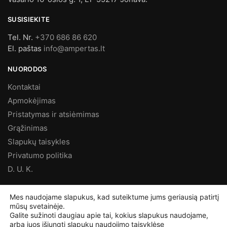
SUSISIEKITE
Tel. Nr.
+370 686 86 620
El. paštas
info@ampertas.lt
NUORODOS
Kontaktai
Apmokėjimas
Pristatymas ir atsiėmimas
Grąžinimas
Slapukų taisykles
Privatumo politika
D. U. K.
MES FACEBOOK’E
Mes naudojame slapukus, kad suteiktume jums geriausią patirtį
mūsų svetainėje.
Galite sužinoti daugiau apie tai, kokius slapukus naudojame,
arba juos išjungti
slapukų naudojimo taisyklėse