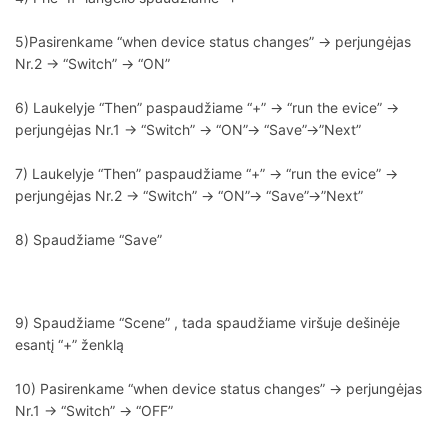
5)Pasirenkame “when device status changes” -> perjungėjas
Nr.2 -> “Switch” -> “ON”
6) Laukelyje “Then” paspaudžiame “+” -> “run the evice” ->
perjungėjas Nr.1 -> “Switch” -> “ON”-> “Save”->”Next”
7) Laukelyje “Then” paspaudžiame “+” -> “run the evice” ->
perjungėjas Nr.2 -> “Switch” -> “ON”-> “Save”->”Next”
8) Spaudžiame “Save”
9) Spaudžiame “Scene” , tada spaudžiame viršuje dešinėje
esantį “+” ženklą
10) Pasirenkame “when device status changes” -> perjungėjas
Nr.1 -> “Switch” -> “OFF”