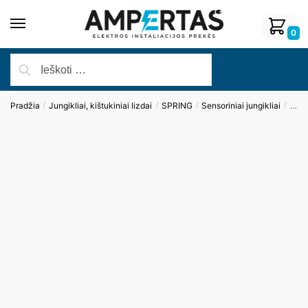
0
Pradžia
Jungikliai, kištukiniai lizdai
SPRING
Sensoriniai jungikliai
Dvip
/
/
/
/