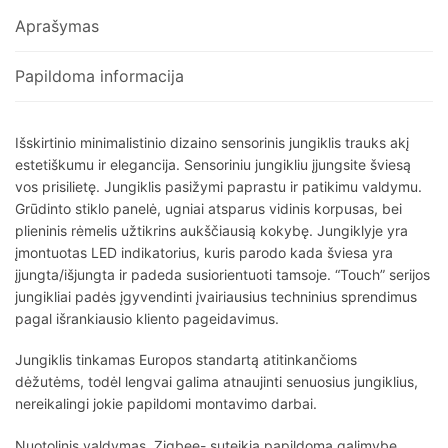
Aprašymas
Papildoma informacija
Išskirtinio minimalistinio dizaino sensorinis jungiklis trauks akį
estetiškumu ir elegancija. Sensoriniu jungikliu įjungsite šviesą
vos prisilietę. Jungiklis pasižymi paprastu ir patikimu valdymu.
Grūdinto stiklo panelė, ugniai atsparus vidinis korpusas, bei
plieninis rėmelis užtikrins aukščiausią kokybę. Jungiklyje yra
įmontuotas LED indikatorius, kuris parodo kada šviesa yra
įjungta/išjungta ir padeda susiorientuoti tamsoje. “Touch” serijos
jungikliai padės įgyvendinti įvairiausius techninius sprendimus
pagal išrankiausio kliento pageidavimus.
Jungiklis tinkamas Europos standartą atitinkančioms
dėžutėms, todėl lengvai galima atnaujinti senuosius jungiklius,
nereikalingi jokie papildomi montavimo darbai.
Nuotolinis valdymas Zigbee- suteikia papildomą galimybę