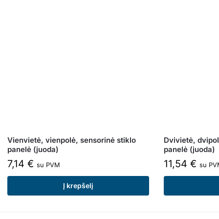
Vienvietė, vienpolė, sensorinė stiklo
Dvivietė, dvipol
panelė (juoda)
panelė (juoda)
7,14
€
11,54
€
su PVM
su PV
Į krepšelį