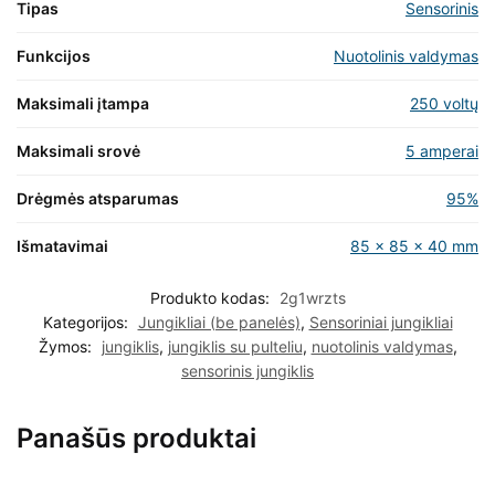
Tipas
Sensorinis
Funkcijos
Nuotolinis valdymas
Maksimali įtampa
250 voltų
Maksimali srovė
5 amperai
Drėgmės atsparumas
95%
Išmatavimai
85 x 85 x 40 mm
Produkto kodas:
2g1wrzts
Kategorijos:
Jungikliai (be panelės)
,
Sensoriniai jungikliai
Žymos:
jungiklis
,
jungiklis su pulteliu
,
nuotolinis valdymas
,
sensorinis jungiklis
Panašūs produktai