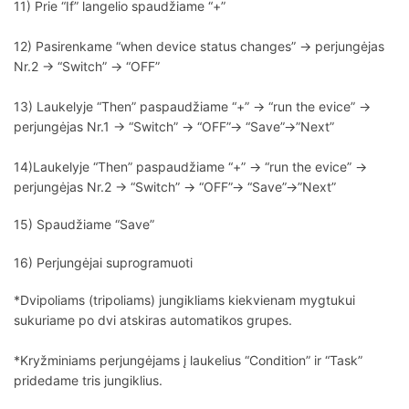
11) Prie “If” langelio spaudžiame “+”
12) Pasirenkame “when device status changes” -> perjungėjas
Nr.2 -> “Switch” -> “OFF”
13) Laukelyje “Then” paspaudžiame “+” -> “run the evice” ->
perjungėjas Nr.1 -> “Switch” -> “OFF”-> “Save”->”Next”
14)Laukelyje “Then” paspaudžiame “+” -> “run the evice” ->
perjungėjas Nr.2 -> “Switch” -> “OFF”-> “Save”->”Next”
15) Spaudžiame “Save”
16) Perjungėjai suprogramuoti
*Dvipoliams (tripoliams) jungikliams kiekvienam mygtukui
sukuriame po dvi atskiras automatikos grupes.
*Kryžminiams perjungėjams į laukelius “Condition” ir “Task”
pridedame tris jungiklius.