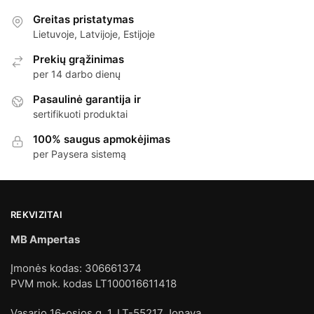
Greitas pristatymas
Lietuvoje, Latvijoje, Estijoje
Prekių grąžinimas
per 14 darbo dienų
Pasaulinė garantija ir
sertifikuoti produktai
100% saugus apmokėjimas
per Paysera sistemą
REKVIZITAI
MB Ampertas
Įmonės kodas: 306661374
PVM mok. kodas LT100016611418
Vasario 16-osios g. 1, LT-55217 Jonava.