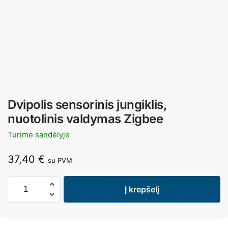
Dvipolis sensorinis jungiklis,
nuotolinis valdymas Zigbee
Turime sandėlyje
37,40
€
su PVM
Į krepšelį