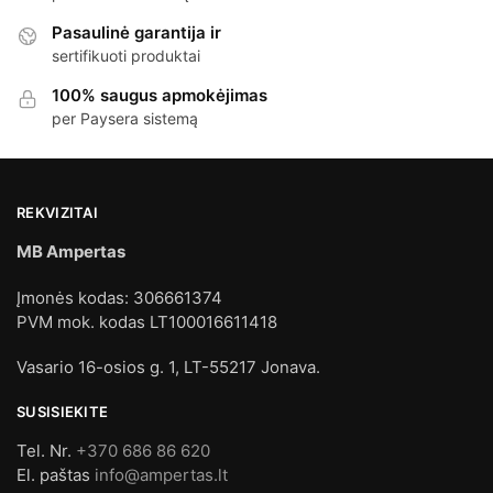
Pasaulinė garantija ir
sertifikuoti produktai
100% saugus apmokėjimas
per Paysera sistemą
REKVIZITAI
MB Ampertas
Įmonės kodas: 306661374
PVM mok. kodas LT100016611418
Vasario 16-osios g. 1, LT-55217 Jonava.
SUSISIEKITE
Tel. Nr.
+370 686 86 620
El. paštas
info@ampertas.lt