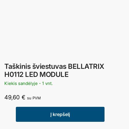
Taškinis šviestuvas BELLATRIX
H0112 LED MODULE
Kiekis sandėlyje - 1 vnt.
49,60
€
su PVM
Į krepšelį