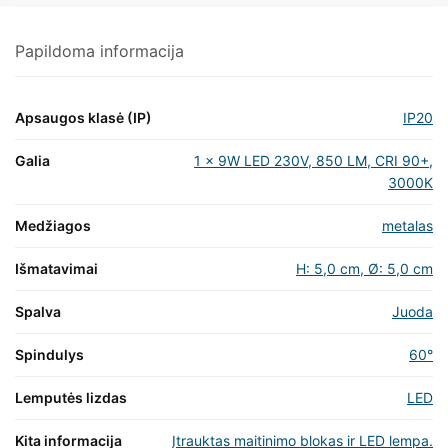
Papildoma informacija
Apsaugos klasė (IP)
IP20
Galia
1 x 9W LED 230V, 850 LM, CRI 90+,
3000K
Medžiagos
metalas
Išmatavimai
H: 5,0 cm, Ø: 5,0 cm
Spalva
Juoda
Spindulys
60°
Lemputės lizdas
LED
Kita informacija
Įtrauktas maitinimo blokas ir LED lempa.