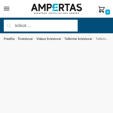
0
Pradžia
Šviestuvai
Vidaus šviestuvai
Taškiniai šviestuvai
Taškinis šviestuvas BELLATRIX H0112 LED MODULE
/
/
/
/