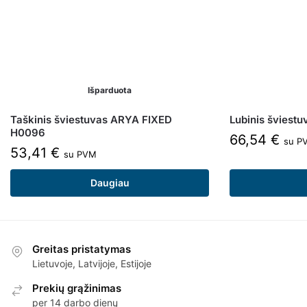
Išparduota
Taškinis šviestuvas ARYA FIXED
Lubinis šviest
H0096
66,54
€
su P
53,41
€
su PVM
Daugiau
Greitas pristatymas
Lietuvoje, Latvijoje, Estijoje
Prekių grąžinimas
per 14 darbo dienų