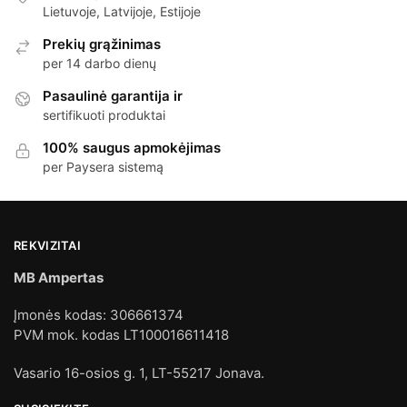
Lietuvoje, Latvijoje, Estijoje
Prekių grąžinimas
per 14 darbo dienų
Pasaulinė garantija ir
sertifikuoti produktai
100% saugus apmokėjimas
per Paysera sistemą
REKVIZITAI
MB Ampertas
Įmonės kodas: 306661374
PVM mok. kodas LT100016611418
Vasario 16-osios g. 1, LT-55217 Jonava.