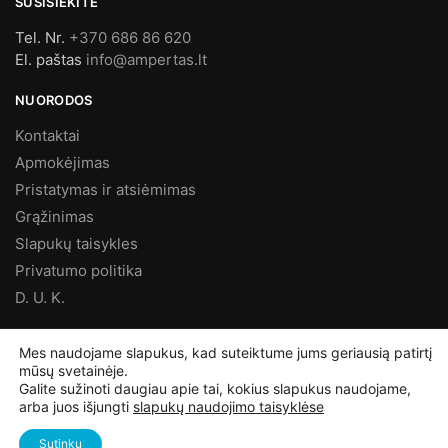
SUSISIEKITE
Tel. Nr.
+370 686 86 620
El. paštas
info@ampertas.lt
NUORODOS
Kontaktai
Apmokėjimas
Pristatymas ir atsiėmimas
Grąžinimas
Slapukų taisykles
Privatumo politika
D. U. K.
MES FACEBOOK’E
Mes naudojame slapukus, kad suteiktume jums geriausią patirtį
mūsų svetainėje.
Galite sužinoti daugiau apie tai, kokius slapukus naudojame,
arba juos išjungti
slapukų naudojimo taisyklėse
©
Ampertas.lt
2025, Visos teisės saugomos
Sutinku