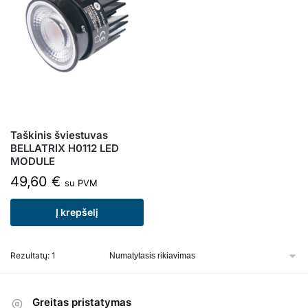
Taškinis šviestuvas
BELLATRIX H0112 LED
MODULE
49,60
€
su PVM
Į krepšelį
Rezultatų: 1
Greitas pristatymas