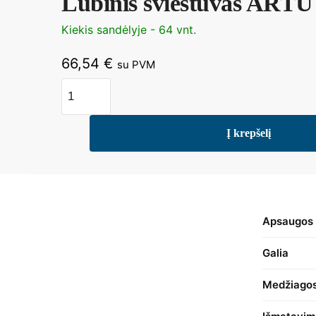
Lubinis šviestuvas ART
Kiekis sandėlyje - 64 vnt.
66,54
€
su PVM
produkto
kiekis:
Lubinis
Į krepšelį
šviestuvas
ARTU
C0106
Apsaugos 
Galia
Medžiago