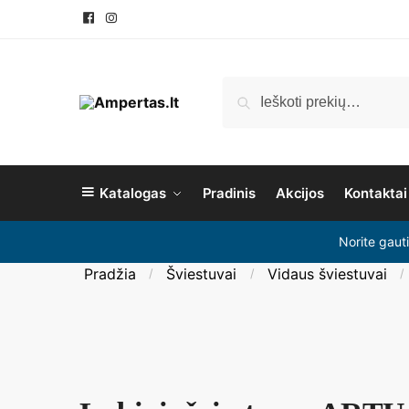
Pereiti
Pereiti
prie
prie
navigacijos
turinio
Ieškoti:
Ieškoti
Katalogas
Pradinis
Akcijos
Kontaktai
Norite gaut
Pradžia
Šviestuvai
Vidaus šviestuvai
/
/
/