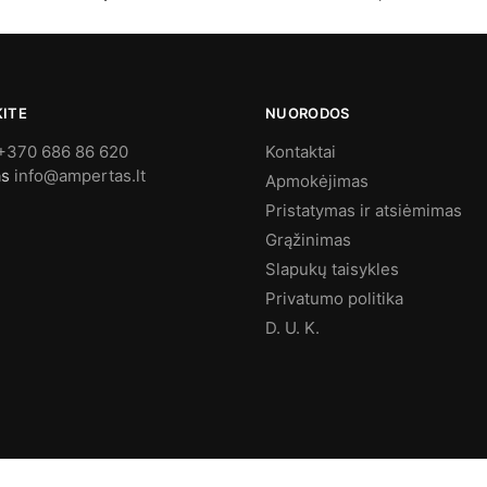
KITE
NUORODOS
+370 686 86 620
Kontaktai
as
info@ampertas.lt
Apmokėjimas
Pristatymas ir atsiėmimas
Grąžinimas
Slapukų taisykles
Privatumo politika
D. U. K.