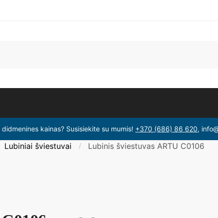
i didmenines kainas? Susisiekite su mumis!
+370 (686) 86 620
, info
Lubiniai šviestuvai
Lubinis šviestuvas ARTU C0106
/