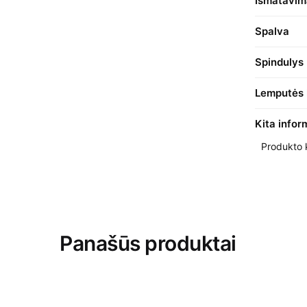
Išmatavim
Spalva
Spindulys
Lemputės 
Kita infor
Produkto
Panašūs produktai