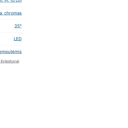
m, H: 10 cm
ta, chromas
35°
LED
lemputėmis
 šviestuvai