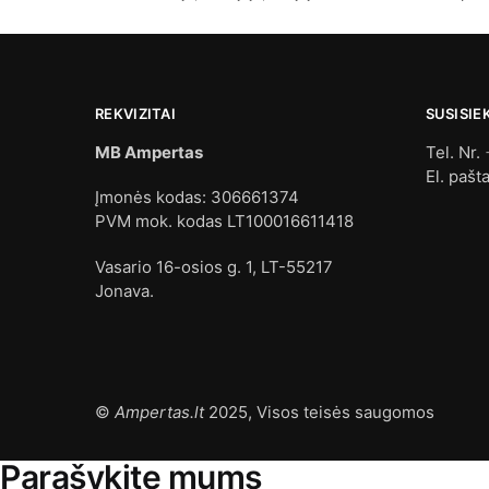
REKVIZITAI
SUSISIE
MB Ampertas
Tel. Nr.
El. pašt
Įmonės kodas: 306661374
PVM mok. kodas LT100016611418
Vasario 16-osios g. 1, LT-55217
Jonava.
©
Ampertas.lt
2025, Visos teisės saugomos
Parašykite mums