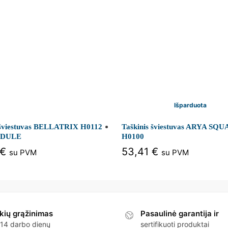
Išparduota
 šviestuvas BELLATRIX H0112
Taškinis šviestuvas ARYA SQ
ODULE
H0100
€
53,41
€
su PVM
su PVM
kių grąžinimas
Pasaulinė garantija ir
 14 darbo dienų
sertifikuoti produktai