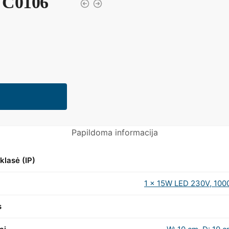
U C0106
Papildoma informacija
klasė (IP)
1 x 15W LED 230V, 10
s