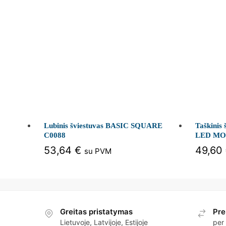
Lubinis šviestuvas BASIC SQUARE
Taškinis
C0088
LED M
53,64
€
49,60
su PVM
Greitas pristatymas
Pre
Lietuvoje, Latvijoje, Estijoje
per