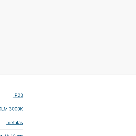
IP20
00LM 3000K
metalas