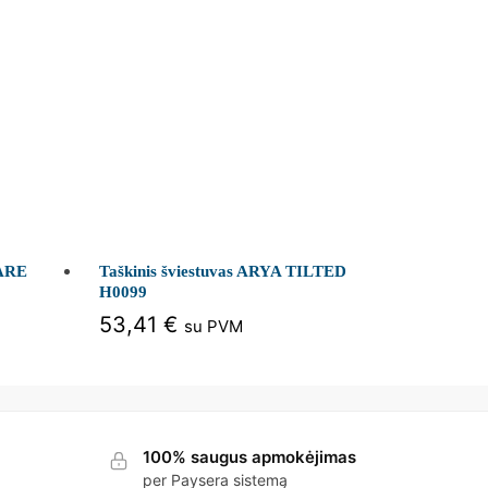
UARE
Taškinis šviestuvas ARYA TILTED
H0099
53,41
€
su PVM
100% saugus apmokėjimas
per Paysera sistemą