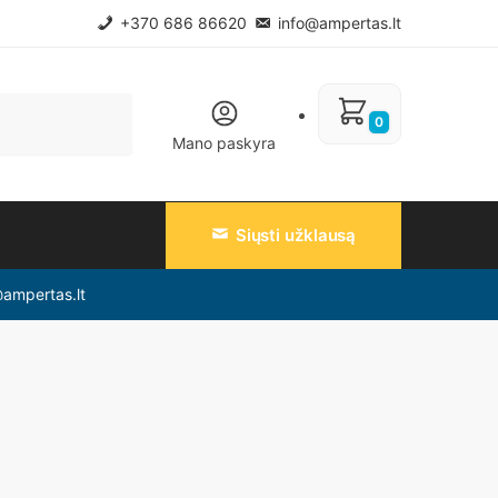
+370 686 86620
info@ampertas.lt
0
Mano paskyra
Siųsti užklausą
@ampertas.lt