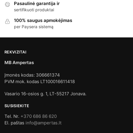
Pasaulinė garantija ir
sertifikuoti produktai
100% saugus apmokėjimas
per Paysera sistemą
REKVIZITAI
MB Ampertas
Įmonės kodas: 306661374
PVM mok. kodas LT100016611418
Vasario 16-osios g. 1, LT-55217 Jonava.
SUSISIEKITE
Tel. Nr.
+370 686 86 620
El. paštas
info@ampertas.lt