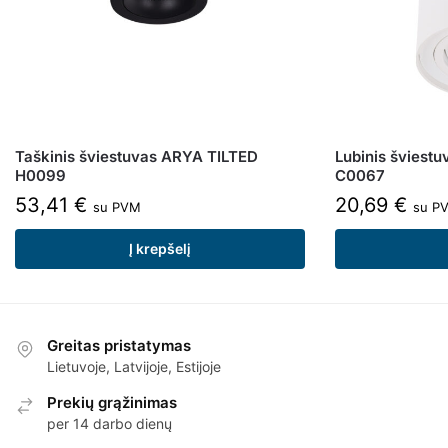
Taškinis šviestuvas ARYA TILTED
Lubinis šviest
H0099
C0067
53,41
€
20,69
€
su PVM
su P
Į krepšelį
Greitas pristatymas
Lietuvoje, Latvijoje, Estijoje
Prekių grąžinimas
per 14 darbo dienų