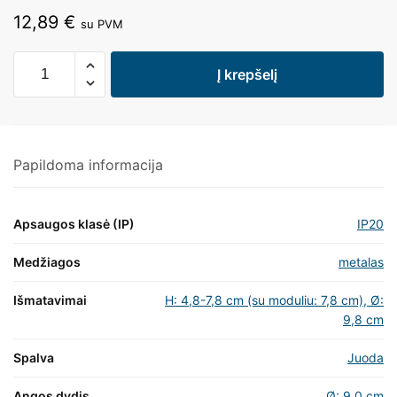
12,89
€
su PVM
Į krepšelį
Papildoma informacija
Apsaugos klasė (IP)
IP20
Medžiagos
metalas
Išmatavimai
H: 4,8-7,8 cm (su moduliu: 7,8 cm), Ø:
9,8 cm
Spalva
Juoda
Angos dydis
Ø: 9,0 cm