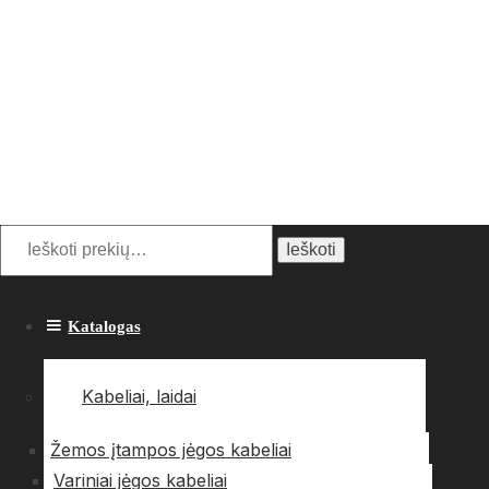
Ieškoti:
Ieškoti
Katalogas
Kabeliai, laidai
Žemos įtampos jėgos kabeliai
Variniai jėgos kabeliai