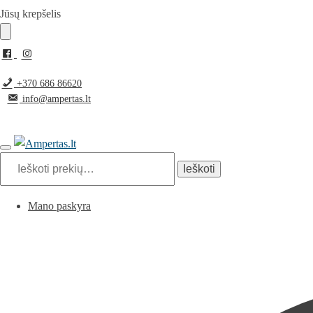
Pereiti
Pereiti
Jūsų krepšelis
prie
prie
navigacijos
turinio
+370 686 86620
info@ampertas.lt
Ieškoti:
Ieškoti
Mano paskyra