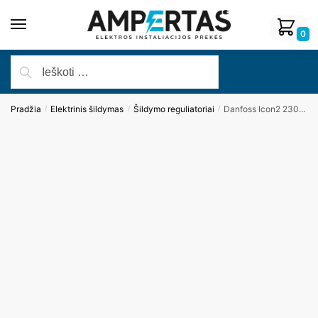
0
Pradžia
Elektrinis šildymas
Šildymo reguliatoriai
Danfoss Icon2 230V grindų šildymo valdiklis, 15 zonų
/
/
/