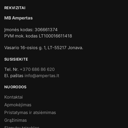
REKVIZITAI
MB Ampertas
Įmonės kodas: 306661374
PVM mok. kodas LT100016611418
Vasario 16-osios g. 1, LT-55217 Jonava.
SUSISIEKITE
Tel. Nr.
+370 686 86 620
El. paštas
info@ampertas.lt
NUORODOS
Kontaktai
Apmokėjimas
Pristatymas ir atsiėmimas
Grąžinimas
Slapukų taisykles