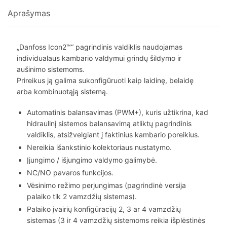
Aprašymas
„Danfoss Icon2™“ pagrindinis valdiklis naudojamas
individualaus kambario valdymui grindų šildymo ir
aušinimo sistemoms.
Prireikus ją galima sukonfigūruoti kaip laidinę, belaidę
arba kombinuotąją sistemą.
Automatinis balansavimas (PWM+), kuris užtikrina, kad
hidraulinį sistemos balansavimą atliktų pagrindinis
valdiklis, atsižvelgiant į faktinius kambario poreikius.
Nereikia išankstinio kolektoriaus nustatymo.
Įjungimo / išjungimo valdymo galimybė.
NC/NO pavaros funkcijos.
Vėsinimo režimo perjungimas (pagrindinė versija
palaiko tik 2 vamzdžių sistemas).
Palaiko įvairių konfigūracijų 2, 3 ar 4 vamzdžių
sistemas (3 ir 4 vamzdžių sistemoms reikia išplėstinės