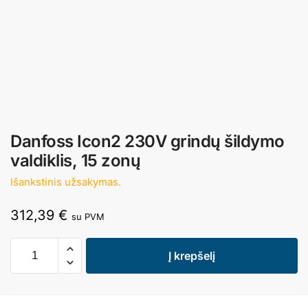
Danfoss Icon2 230V grindų šildymo
valdiklis, 15 zonų
Išankstinis užsakymas.
312,39
€
su PVM
Į krepšelį