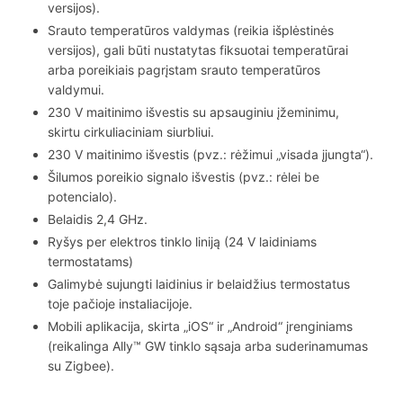
versijos).
Srauto temperatūros valdymas (reikia išplėstinės
versijos), gali būti nustatytas fiksuotai temperatūrai
arba poreikiais pagrįstam srauto temperatūros
valdymui.
230 V maitinimo išvestis su apsauginiu įžeminimu,
skirtu cirkuliaciniam siurbliui.
230 V maitinimo išvestis (pvz.: rėžimui „visada įjungta“).
Šilumos poreikio signalo išvestis (pvz.: rėlei be
potencialo).
Belaidis 2,4 GHz.
Ryšys per elektros tinklo liniją (24 V laidiniams
termostatams)
Galimybė sujungti laidinius ir belaidžius termostatus
toje pačioje instaliacijoje.
Mobili aplikacija, skirta „iOS“ ir „Android“ įrenginiams
(reikalinga Ally™ GW tinklo sąsaja arba suderinamumas
su Zigbee).