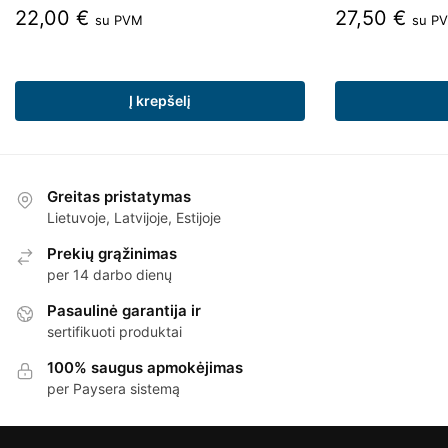
22,00
€
27,50
€
su PVM
su P
Į krepšelį
Greitas pristatymas
Lietuvoje, Latvijoje, Estijoje
Prekių grąžinimas
per 14 darbo dienų
Pasaulinė garantija ir
sertifikuoti produktai
100% saugus apmokėjimas
per Paysera sistemą