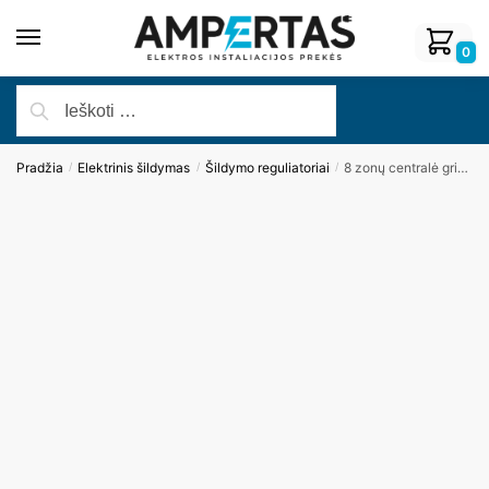
0
Pradžia
Elektrinis šildymas
Šildymo reguliatoriai
8 zonų centralė grindinio šildymo pavaroms, SPRING CT8
/
/
/