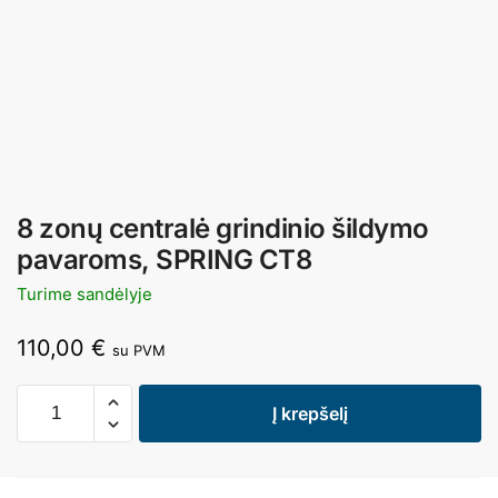
8 zonų centralė grindinio šildymo
pavaroms, SPRING CT8
Turime sandėlyje
110,00
€
su PVM
Į krepšelį