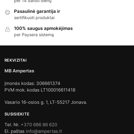
per 14 darbo dienų
Pasaulinė garantija ir
sertifikuoti produktai
100% saugus apmokėjimas
per Paysera sistemą
REKVIZITAI
MB Ampertas
Įmonės kodas: 306661374
PVM mok. kodas LT100016611418
Vasario 16-osios g. 1, LT-55217 Jonava.
SUSISIEKITE
Tel. Nr.
+370 686 86 620
El. paštas
info@ampertas.lt