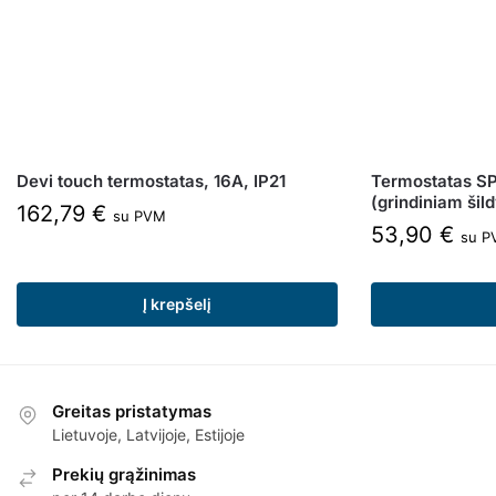
Devi touch termostatas, 16A, IP21
Termostatas S
(grindiniam šil
162,79
€
su PVM
53,90
€
su P
Į krepšelį
Greitas pristatymas
Lietuvoje, Latvijoje, Estijoje
Prekių grąžinimas