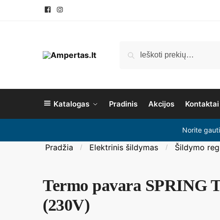
Pereiti
Pereiti
prie
prie
navigacijos
turinio
Ieškoti:
Ieškoti
Katalogas
Pradinis
Akcijos
Kontaktai
Norite gaut
Pradžia
Elektrinis šildymas
Šildymo regu
/
/
Termo pavara SPRING 
(230V)