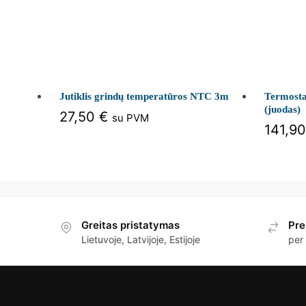
Jutiklis grindų temperatūros NTC 3m
Termost
(juodas)
27,50
€
su PVM
141,9
Greitas pristatymas
Pre
Lietuvoje, Latvijoje, Estijoje
per