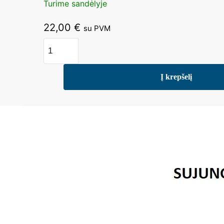
Turime sandėlyje
22,00
€
su PVM
produkto
kiekis:
Termo
Į krepšelį
pavara
SPRING
TA_01NC
(230V)