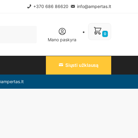
+370 686 86620
info@ampertas.lt
0
Mano paskyra
Siųsti užklausą
@ampertas.lt