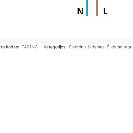
kto kodas:
TA01NC
Kategorijos:
Elektrinis šildymas
,
Šildymo reguli