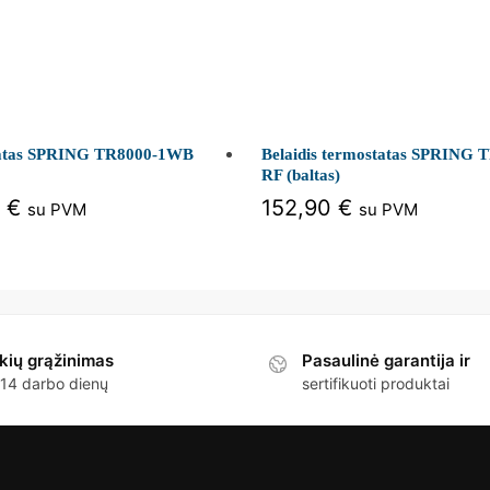
atas SPRING TR8000-1WB
Belaidis termostatas SPRING 
RF (baltas)
0
€
152,90
€
su PVM
su PVM
kių grąžinimas
Pasaulinė garantija ir
 14 darbo dienų
sertifikuoti produktai