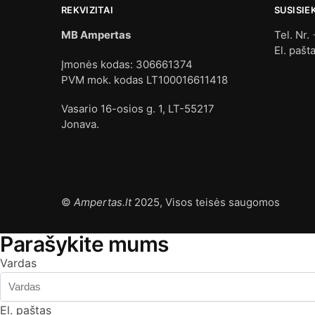
REKVIZITAI
SUSISIE
MB Ampertas
Tel. Nr.
El. pašt
Įmonės kodas: 306661374
PVM mok. kodas LT100016611418
Vasario 16-osios g. 1, LT-55217
Jonava.
©
Ampertas.lt
2025, Visos teisės saugomos
Parašykite mums
Vardas
El. paštas