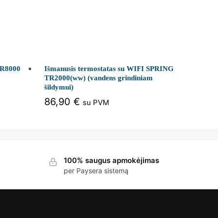
TR8000
Išmanusis termostatas su WIFI SPRING
TR2000(ww) (vandens grindiniam
šildymui)
86,90
€
su PVM
100% saugus apmokėjimas
per Paysera sistemą