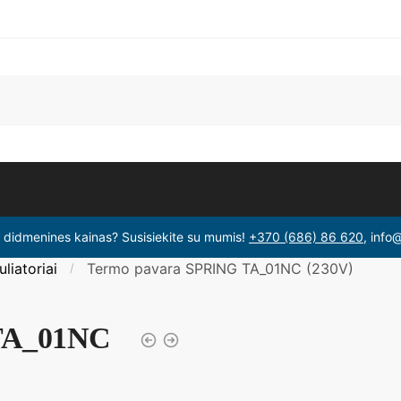
i didmenines kainas? Susisiekite su mumis!
+370 (686) 86 620
, info
liatoriai
Termo pavara SPRING TA_01NC (230V)
/
TA_01NC