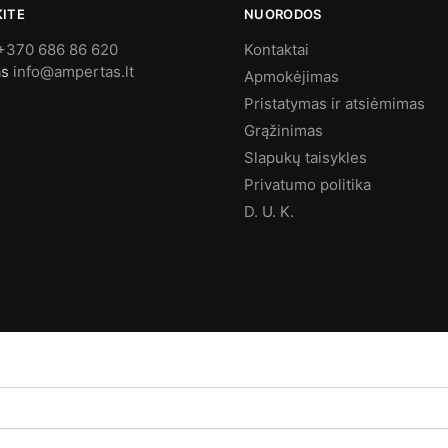
KITE
NUORODOS
+370 686 86 620
Kontaktai
as
info@ampertas.lt
Apmokėjimas
Pristatymas ir atsiėmimas
Grąžinimas
Slapukų taisykles
Privatumo politika
D. U. K.