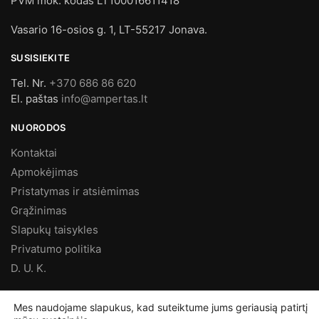
PVM mok. kodas LT100016611418
Vasario 16-osios g. 1, LT-55217 Jonava.
SUSISIEKITE
Tel. Nr.
+370 686 86 620
El. paštas
info@ampertas.lt
NUORODOS
Kontaktai
Apmokėjimas
Pristatymas ir atsiėmimas
Grąžinimas
Slapukų taisykles
Privatumo politika
D. U. K.
MES FACEBOOK’E
Mes naudojame slapukus, kad suteiktume jums geriausią patirtį