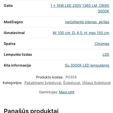
Galia
1 x 16W LED 230V 1360 LM, CRI90
3000K
Medžiagos
nerūdijantis plienas, akrilas
Išmatavimai
W: 100 cm, D: 4,0, H: max 150 cm
Spalva
Chromas
Lemputės lizdas
LED
Kita informacija
Su 3000K LED lemputėmis
Produkto kodas:
P0355
Kategorijos:
Pakabinami šviestuvai
,
Šviestuvai
,
Vidaus šviestuvai
Gamintojas:
MaxLight
Panašūs produktai