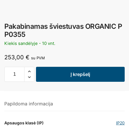
Pakabinamas šviestuvas ORGANIC P
P0355
Kiekis sandėlyje - 10 vnt.
253,00
€
su PVM
Į krepšelį
Papildoma informacija
Apsaugos klasė (IP)
IP20