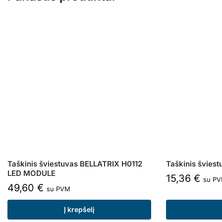
Taškinis šviestuvas BELLATRIX H0112
Taškinis švies
LED MODULE
15,36
€
su P
49,60
€
su PVM
Į krepšelį