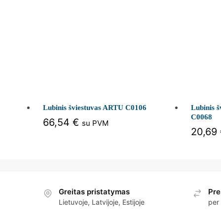
Lubinis šviestuvas ARTU C0106
Lubinis 
C0068
66,54
€
su PVM
20,69
Greitas pristatymas
Pre
Lietuvoje, Latvijoje, Estijoje
per