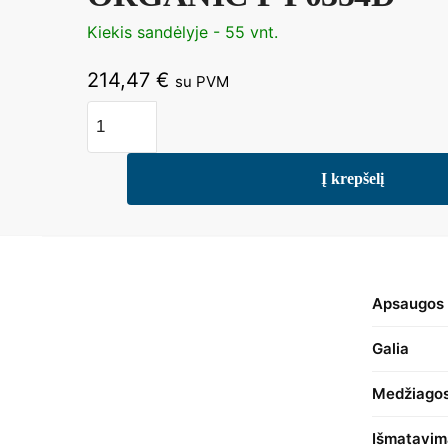
Kiekis sandėlyje - 55 vnt.
214,47
€
su PVM
produkto
kiekis:
Pakabinamas
Į krepšelį
šviestuvas
ORGANIC
P
P0354D
Apsaugos 
Galia
Medžiago
Išmatavim