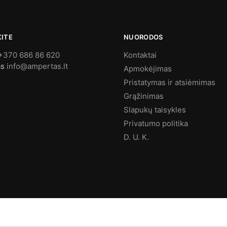
KITE
NUORODOS
+370 686 86 620
Kontaktai
as
info@ampertas.lt
Apmokėjimas
Pristatymas ir atsiėmimas
Grąžinimas
Slapukų taisykles
Privatumo politika
D. U. K.