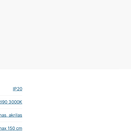
IP20
RI90 3000K
nas, akrilas
 max 150 cm