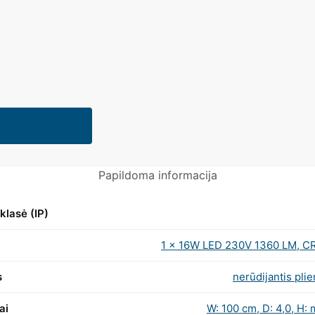
Papildoma informacija
klasė (IP)
1 x 16W LED 230V 1360 LM, C
s
nerūdijantis plie
ai
W: 100 cm, D: 4,0, H: