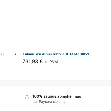
035
Lubinis šviestuvas AMSTERDAM C0059
731,93
€
su PVM
100% saugus apmokėjimas
per Paysera sistemą