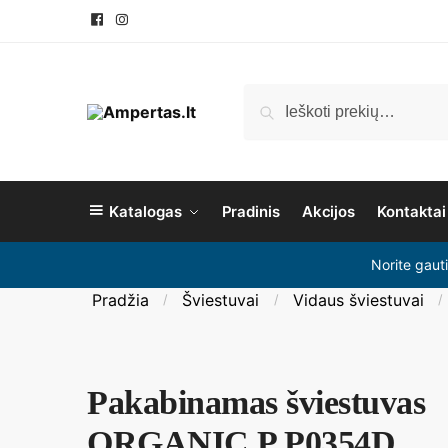
Pereiti
Pereiti
prie
prie
navigacijos
turinio
Ieškoti:
Ieškoti
Katalogas
Pradinis
Akcijos
Kontaktai
Norite gaut
Pradžia
Šviestuvai
Vidaus šviestuvai
/
/
/
Pakabinamas šviestuvas
ORGANIC P P0354D