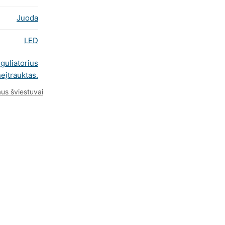
Juoda
LED
eguliatorius
eįtrauktas.
us šviestuvai