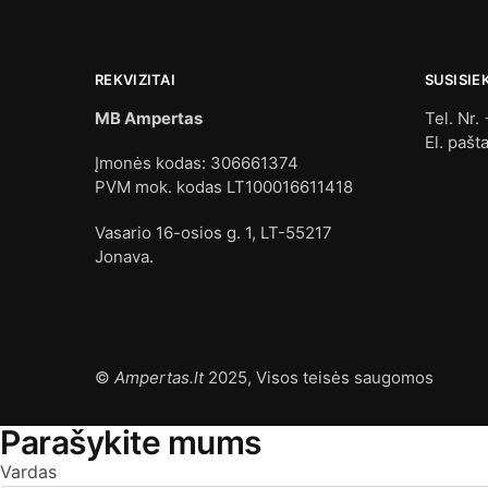
REKVIZITAI
SUSISIE
MB Ampertas
Tel. Nr.
El. pašt
Įmonės kodas: 306661374
PVM mok. kodas LT100016611418
Vasario 16-osios g. 1, LT-55217
Jonava.
©
Ampertas.lt
2025, Visos teisės saugomos
Parašykite mums
Vardas