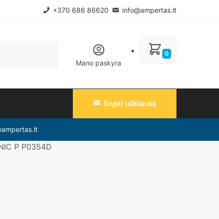
+370 686 86620
info@ampertas.lt
0
Mano paskyra
Siųsti užklausą
@ampertas.lt
ANIC P P0354D