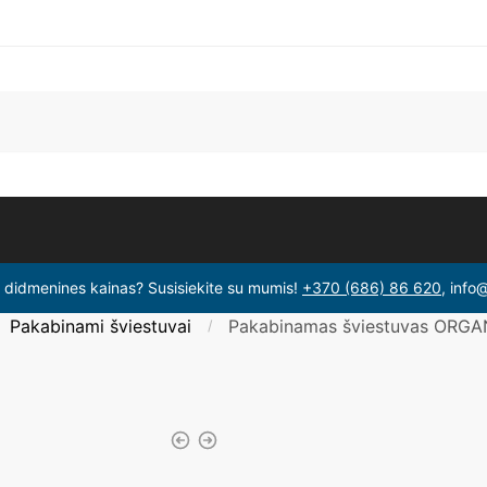
i didmenines kainas? Susisiekite su mumis!
+370 (686) 86 620
, info
Pakabinami šviestuvai
Pakabinamas šviestuvas ORG
/