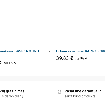
šviestuvas BASIC ROUND
Lubinis šviestuvas BARRO C0
39,83
€
su PVM
€
su PVM
kių grąžinimas
Pasaulinė garantija ir
 14 darbo dienų
sertifikuoti produktai