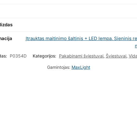
lizdas
macija
Įtrauktas maitinimo šaltinis + LED lempa. Sieninis r
n
das:
P0354D
Kategorijos:
Pakabinami šviestuvai
,
Šviestuvai
,
Vida
Gamintojas:
MaxLight