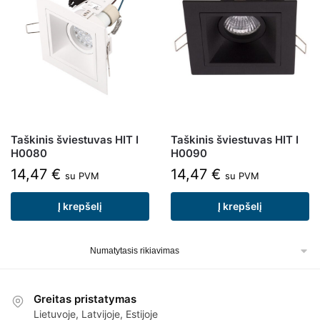
Taškinis šviestuvas HIT I
Taškinis šviestuvas HIT I
H0080
H0090
14,47
€
14,47
€
su PVM
su PVM
Į krepšelį
Į krepšelį
Greitas pristatymas
Lietuvoje, Latvijoje, Estijoje