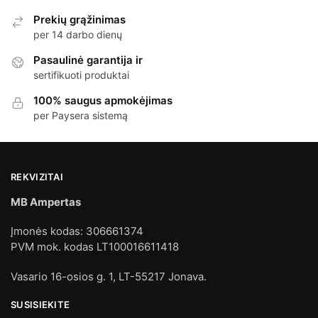
Prekių grąžinimas
per 14 darbo dienų
Pasaulinė garantija ir
sertifikuoti produktai
100% saugus apmokėjimas
per Paysera sistemą
REKVIZITAI
MB Ampertas
Įmonės kodas: 306661374
PVM mok. kodas LT100016611418
Vasario 16-osios g. 1, LT-55217 Jonava.
SUSISIEKITE