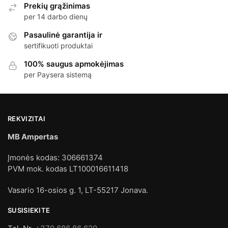
Prekių grąžinimas
per 14 darbo dienų
Pasaulinė garantija ir
sertifikuoti produktai
100% saugus apmokėjimas
per Paysera sistemą
REKVIZITAI
MB Ampertas
Įmonės kodas: 306661374
PVM mok. kodas LT100016611418
Vasario 16-osios g. 1, LT-55217 Jonava.
SUSISIEKITE