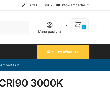
+370 686 86620
info@ampertas.lt
0
Mano paskyra
Siųsti užklausą
@ampertas.lt
, CRI90 3000K