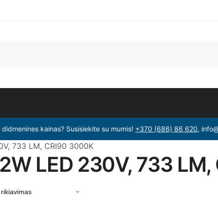
i didmenines kainas? Susisiekite su mumis!
+370 (686) 86 620
, info
0V, 733 LM, CRI90 3000K
 12W LED 230V, 733 LM