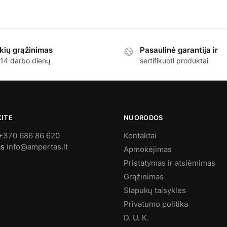
kių grąžinimas
Pasaulinė garantija ir
 14 darbo dienų
sertifikuoti produktai
KITE
NUORODOS
+370 686 86 620
Kontaktai
as
info@ampertas.lt
Apmokėjimas
Pristatymas ir atsiėmimas
Grąžinimas
Slapukų taisykles
Privatumo politika
D. U. K.