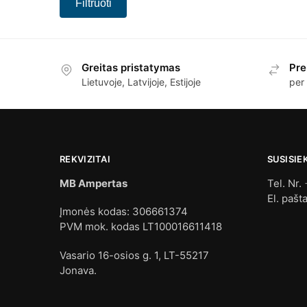
Filtruoti
Greitas pristatymas
Pre
Lietuvoje, Latvijoje, Estijoje
per
REKVIZITAI
SUSISIE
MB Ampertas
Tel. Nr.
El. pašt
Įmonės kodas: 306661374
PVM mok. kodas LT100016611418
Vasario 16-osios g. 1, LT-55217
Jonava.