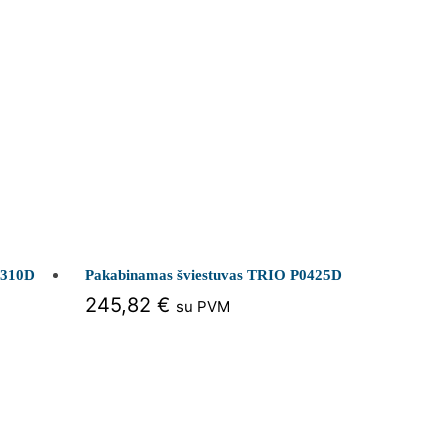
0310D
Pakabinamas šviestuvas TRIO P0425D
245,82
€
su PVM