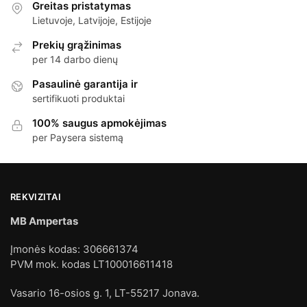
Greitas pristatymas
Lietuvoje, Latvijoje, Estijoje
Prekių grąžinimas
per 14 darbo dienų
Pasaulinė garantija ir
sertifikuoti produktai
100% saugus apmokėjimas
per Paysera sistemą
REKVIZITAI
MB Ampertas
Įmonės kodas: 306661374
PVM mok. kodas LT100016611418
Vasario 16-osios g. 1, LT-55217 Jonava.