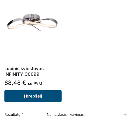
Lubinis šviestuvas
INFINITY C0099
88,48
€
su PVM
Į krepšelį
Rezultatų: 1