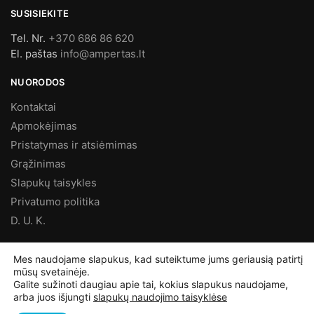
SUSISIEKITE
Tel. Nr.
+370 686 86 620
El. paštas
info@ampertas.lt
NUORODOS
Kontaktai
Apmokėjimas
Pristatymas ir atsiėmimas
Grąžinimas
Slapukų taisykles
Privatumo politika
D. U. K.
MES FACEBOOK’E
Mes naudojame slapukus, kad suteiktume jums geriausią patirtį
mūsų svetainėje.
Galite sužinoti daugiau apie tai, kokius slapukus naudojame,
arba juos išjungti
slapukų naudojimo taisyklėse
©
Ampertas.lt
2025, Visos teisės saugomos