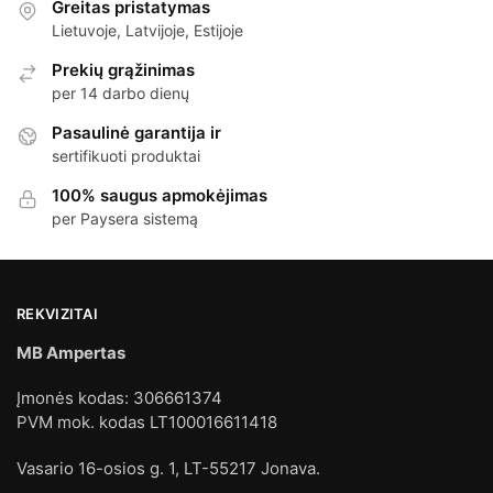
Greitas pristatymas
Lietuvoje, Latvijoje, Estijoje
Prekių grąžinimas
per 14 darbo dienų
Pasaulinė garantija ir
sertifikuoti produktai
100% saugus apmokėjimas
per Paysera sistemą
REKVIZITAI
MB Ampertas
Įmonės kodas: 306661374
PVM mok. kodas LT100016611418
Vasario 16-osios g. 1, LT-55217 Jonava.