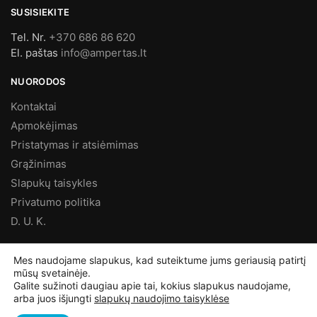
SUSISIEKITE
Tel. Nr.
+370 686 86 620
El. paštas
info@ampertas.lt
NUORODOS
Kontaktai
Apmokėjimas
Pristatymas ir atsiėmimas
Grąžinimas
Slapukų taisykles
Privatumo politika
D. U. K.
MES FACEBOOK’E
Mes naudojame slapukus, kad suteiktume jums geriausią patirtį
mūsų svetainėje.
Galite sužinoti daugiau apie tai, kokius slapukus naudojame,
arba juos išjungti
slapukų naudojimo taisyklėse
©
Ampertas.lt
2025, Visos teisės saugomos