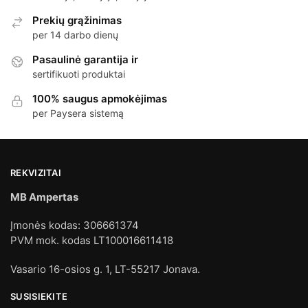
Prekių grąžinimas
per 14 darbo dienų
Pasaulinė garantija ir
sertifikuoti produktai
100% saugus apmokėjimas
per Paysera sistemą
REKVIZITAI
MB Ampertas
Įmonės kodas: 306661374
PVM mok. kodas LT100016611418
Vasario 16-osios g. 1, LT-55217 Jonava.
SUSISIEKITE