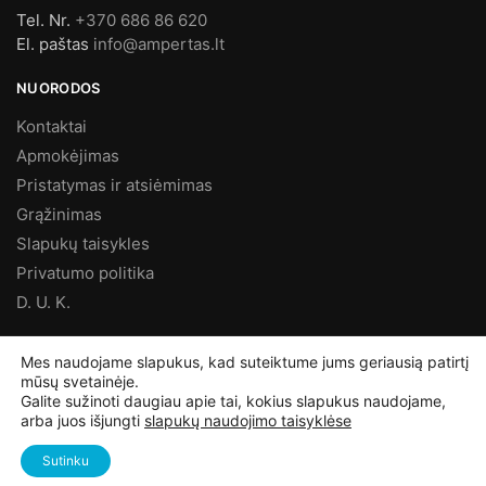
Tel. Nr.
+370 686 86 620
El. paštas
info@ampertas.lt
NUORODOS
Kontaktai
Apmokėjimas
Pristatymas ir atsiėmimas
Grąžinimas
Slapukų taisykles
Privatumo politika
D. U. K.
MES FACEBOOK’E
Mes naudojame slapukus, kad suteiktume jums geriausią patirtį
mūsų svetainėje.
Galite sužinoti daugiau apie tai, kokius slapukus naudojame,
arba juos išjungti
slapukų naudojimo taisyklėse
©
Ampertas.lt
2025, Visos teisės saugomos
Sutinku