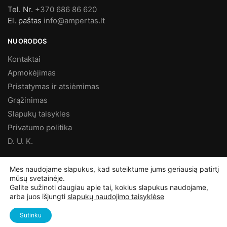
Tel. Nr.
+370 686 86 620
El. paštas
info@ampertas.lt
NUORODOS
Kontaktai
Apmokėjimas
Pristatymas ir atsiėmimas
Grąžinimas
Slapukų taisykles
Privatumo politika
D. U. K.
MES FACEBOOK’E
Mes naudojame slapukus, kad suteiktume jums geriausią patirtį
mūsų svetainėje.
Galite sužinoti daugiau apie tai, kokius slapukus naudojame,
arba juos išjungti
slapukų naudojimo taisyklėse
©
Ampertas.lt
2025, Visos teisės saugomos
Sutinku