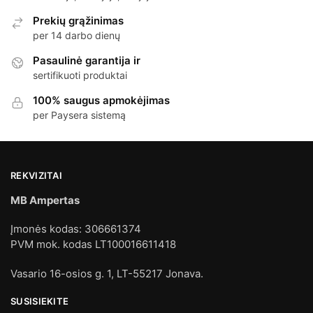
Prekių grąžinimas
per 14 darbo dienų
Pasaulinė garantija ir
sertifikuoti produktai
100% saugus apmokėjimas
per Paysera sistemą
REKVIZITAI
MB Ampertas
Įmonės kodas: 306661374
PVM mok. kodas LT100016611418
Vasario 16-osios g. 1, LT-55217 Jonava.
SUSISIEKITE