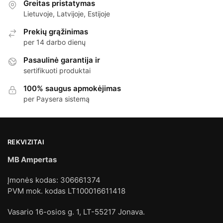
Greitas pristatymas
Lietuvoje, Latvijoje, Estijoje
Prekių grąžinimas
per 14 darbo dienų
Pasaulinė garantija ir
sertifikuoti produktai
100% saugus apmokėjimas
per Paysera sistemą
REKVIZITAI
MB Ampertas
Įmonės kodas: 306661374
PVM mok. kodas LT100016611418
Vasario 16-osios g. 1, LT-55217 Jonava.