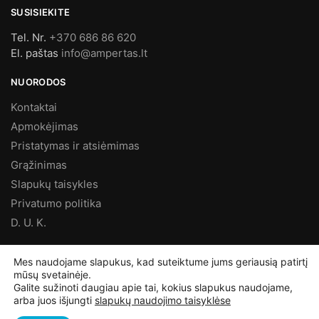
SUSISIEKITE
Tel. Nr.
+370 686 86 620
El. paštas
info@ampertas.lt
NUORODOS
Kontaktai
Apmokėjimas
Pristatymas ir atsiėmimas
Grąžinimas
Slapukų taisykles
Privatumo politika
D. U. K.
MES FACEBOOK’E
Mes naudojame slapukus, kad suteiktume jums geriausią patirtį
mūsų svetainėje.
Galite sužinoti daugiau apie tai, kokius slapukus naudojame,
arba juos išjungti
slapukų naudojimo taisyklėse
©
Ampertas.lt
2025, Visos teisės saugomos