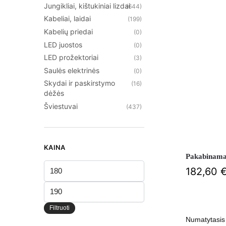
Jungikliai, kištukiniai lizdai
(644)
Kabeliai, laidai
(199)
Kabelių priedai
(0)
LED juostos
(0)
LED prožektoriai
(3)
Saulės elektrinės
(0)
Skydai ir paskirstymo
(16)
dėžės
Šviestuvai
(437)
KAINA
Pakabinama
Min
182,60
kaina
Maks
kaina
Filtruoti