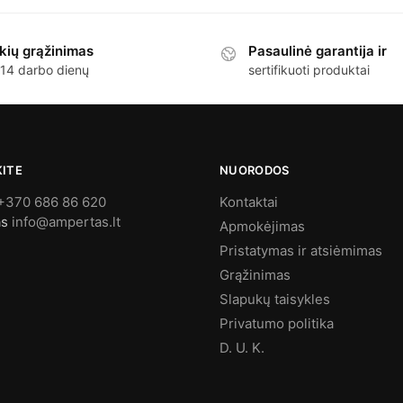
kių grąžinimas
Pasaulinė garantija ir
 14 darbo dienų
sertifikuoti produktai
KITE
NUORODOS
+370 686 86 620
Kontaktai
as
info@ampertas.lt
Apmokėjimas
Pristatymas ir atsiėmimas
Grąžinimas
Slapukų taisykles
Privatumo politika
D. U. K.