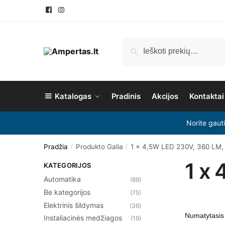
Pereiti
Pereiti
prie
prie
navigacijos
turinio
Ieškoti:
Ieškoti
Katalogas
Pradinis
Akcijos
Kontaktai
Norite gaut
Pradžia
Produkto Galia
1 x 4,5W LED 230V, 360 LM,
/
/
1 x
KATEGORIJOS
Automatika
(89)
Be kategorijos
(75)
Elektrinis šildymas
(36)
Instaliacinės medžiagos
(19)