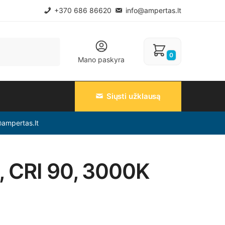
+370 686 86620
info@ampertas.lt
0
Mano paskyra
Siųsti užklausą
@ampertas.lt
, CRI 90, 3000K