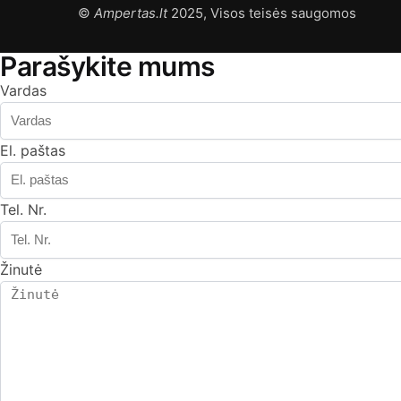
©
Ampertas.lt
2025, Visos teisės saugomos
Parašykite mums
Vardas
El. paštas
Tel. Nr.
Žinutė