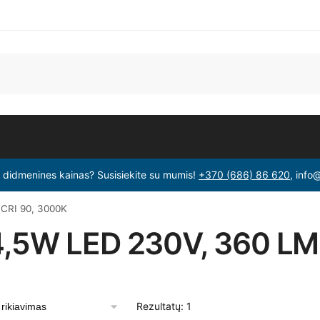
i didmenines kainas? Susisiekite su mumis!
+370 (686) 86 620
, info
 CRI 90, 3000K
 4,5W LED 230V, 360 LM
Rezultatų: 1