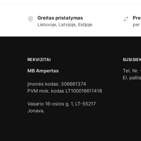
Greitas pristatymas
Pre
Lietuvoje, Latvijoje, Estijoje
per
REKVIZITAI
SUSISIE
MB Ampertas
Tel. Nr.
El. pašt
Įmonės kodas: 306661374
PVM mok. kodas LT100016611418
Vasario 16-osios g. 1, LT-55217
Jonava.