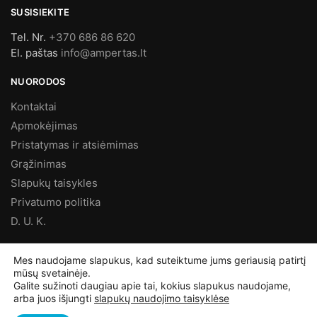
SUSISIEKITE
Tel. Nr.
+370 686 86 620
El. paštas
info@ampertas.lt
NUORODOS
Kontaktai
Apmokėjimas
Pristatymas ir atsiėmimas
Grąžinimas
Slapukų taisykles
Privatumo politika
D. U. K.
MES FACEBOOK’E
Mes naudojame slapukus, kad suteiktume jums geriausią patirtį
mūsų svetainėje.
Galite sužinoti daugiau apie tai, kokius slapukus naudojame,
arba juos išjungti
slapukų naudojimo taisyklėse
©
Ampertas.lt
2025, Visos teisės saugomos