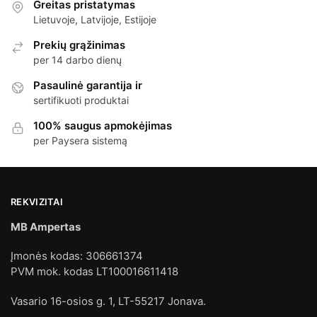
Greitas pristatymas
Lietuvoje, Latvijoje, Estijoje
Prekių grąžinimas
per 14 darbo dienų
Pasaulinė garantija ir
sertifikuoti produktai
100% saugus apmokėjimas
per Paysera sistemą
REKVIZITAI
MB Ampertas
Įmonės kodas: 306661374
PVM mok. kodas LT100016611418
Vasario 16-osios g. 1, LT-55217 Jonava.