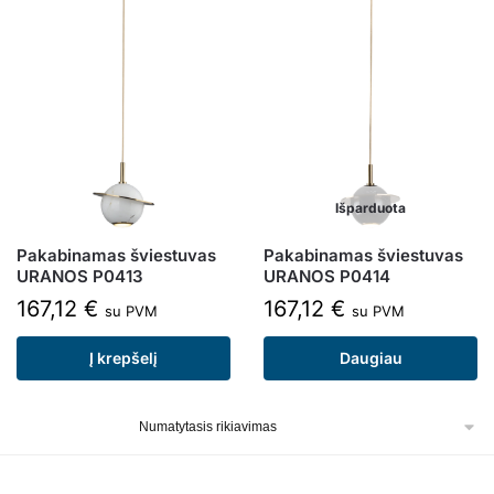
Išparduota
Pakabinamas šviestuvas
Pakabinamas šviestuvas
URANOS P0413
URANOS P0414
167,12
€
167,12
€
su PVM
su PVM
Į krepšelį
Daugiau