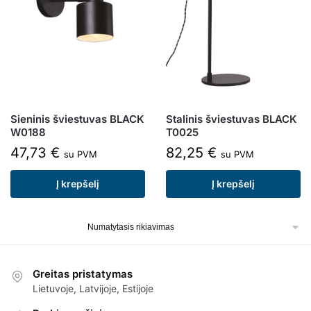
Sieninis šviestuvas BLACK
Stalinis šviestuvas BLACK
W0188
T0025
47,73
€
82,25
€
su PVM
su PVM
Į krepšelį
Į krepšelį
Greitas pristatymas
Lietuvoje, Latvijoje, Estijoje