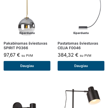
Išparduota
Išparduota
Pakabinamas šviestuvas
Pastatomas šviestuvas
SPIRIT P0366
CELIA F0046
97,67
€
384,32
€
su PVM
su PVM
Daugiau
Daugiau