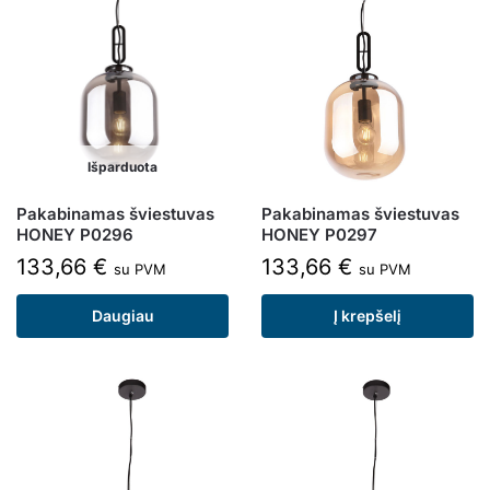
Išparduota
Pakabinamas šviestuvas
Pakabinamas šviestuvas
HONEY P0296
HONEY P0297
133,66
€
133,66
€
su PVM
su PVM
Daugiau
Į krepšelį