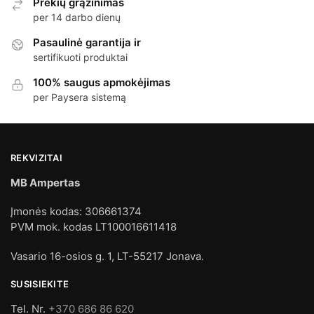
Prekių grąžinimas
per 14 darbo dienų
Pasaulinė garantija ir
sertifikuoti produktai
100% saugus apmokėjimas
per Paysera sistemą
REKVIZITAI
MB Ampertas
Įmonės kodas: 306661374
PVM mok. kodas LT100016611418
Vasario 16-osios g. 1, LT-55217 Jonava.
SUSISIEKITE
Tel. Nr.
+370 686 86 620