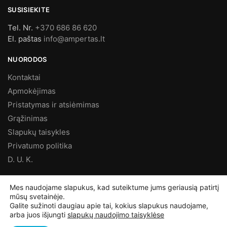
SUSISIEKITE
Tel. Nr.
+370 686 86 620
El. paštas
info@ampertas.lt
NUORODOS
Kontaktai
Apmokėjimas
Pristatymas ir atsiėmimas
Grąžinimas
Slapukų taisykles
Privatumo politika
D. U. K.
MES FACEBOOK’E
Mes naudojame slapukus, kad suteiktume jums geriausią patirtį
mūsų svetainėje.
Galite sužinoti daugiau apie tai, kokius slapukus naudojame,
arba juos išjungti
slapukų naudojimo taisyklėse
©
Ampertas.lt
2025, Visos teisės saugomos