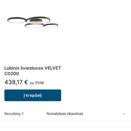
Lubinis šviestuvas VELVET
C0200
438,17
€
su PVM
Į krepšelį
Rezultatų: 1