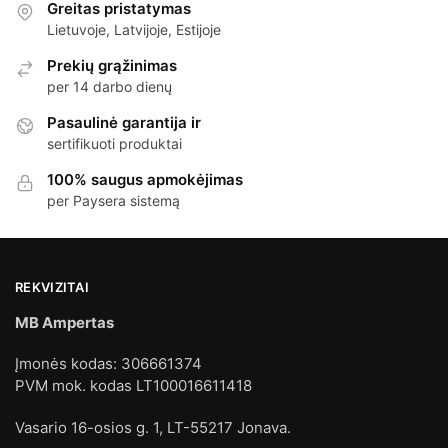
Greitas pristatymas
Lietuvoje, Latvijoje, Estijoje
Prekių grąžinimas
per 14 darbo dienų
Pasaulinė garantija ir
sertifikuoti produktai
100% saugus apmokėjimas
per Paysera sistemą
REKVIZITAI
MB Ampertas
Įmonės kodas: 306661374
PVM mok. kodas LT100016611418
Vasario 16-osios g. 1, LT-55217 Jonava.