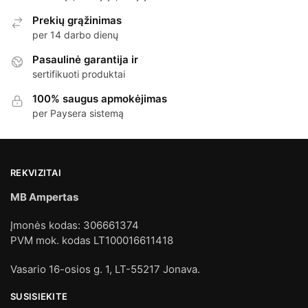
Prekių grąžinimas
per 14 darbo dienų
Pasaulinė garantija ir
sertifikuoti produktai
100% saugus apmokėjimas
per Paysera sistemą
REKVIZITAI
MB Ampertas
Įmonės kodas: 306661374
PVM mok. kodas LT100016611418
Vasario 16-osios g. 1, LT-55217 Jonava.
SUSISIEKITE