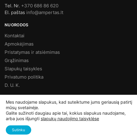
Tel. Nr.
+370 686 86 620
El. paštas
info@ampertas.lt
NUORODOS
Kontaktai
Apmokėjimas
Pristatymas ir atsiėmimas
Grąžinimas
Slapukų taisykles
Privatumo politika
D. U. K.
MES FACEBOOK’E
Mes naudojame slapukus, kad suteiktume jums geriausią patirtį
mūsų svetainėje.
Galite sužinoti daugiau apie tai, kokius slapukus naudojame,
arba juos išjungti
slapukų naudojimo taisyklėse
©
Ampertas.lt
2025, Visos teisės saugomos
Sutinku