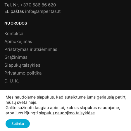
Tel. Nr.
+370 686 86 620
El. paštas
info@ampertas.lt
NUORODOS
Kontaktai
Apmokėjimas
Pristatymas ir atsiėmimas
Grąžinimas
Slapukų taisykles
Privatumo politika
D. U. K.
MES FACEBOOK’E
Mes naudojame slapukus, kad suteiktume jums geriausią patirtį
mūsų svetainėje.
Galite sužinoti daugiau apie tai, kokius slapukus naudojame,
arba juos išjungti
slapukų naudojimo taisyklėse
©
Ampertas.lt
2025, Visos teisės saugomos
Sutinku