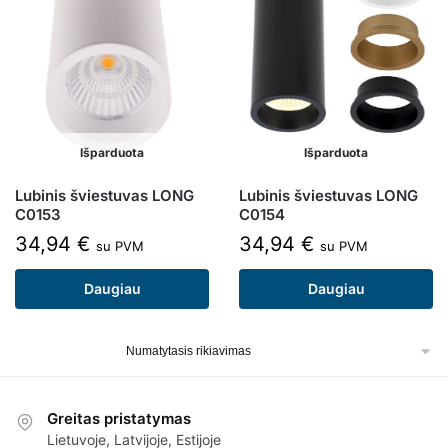
Išparduota
Išparduota
Lubinis šviestuvas LONG
Lubinis šviestuvas LONG
C0153
C0154
34,94
€
34,94
€
su PVM
su PVM
Daugiau
Daugiau
Greitas pristatymas
Lietuvoje, Latvijoje, Estijoje