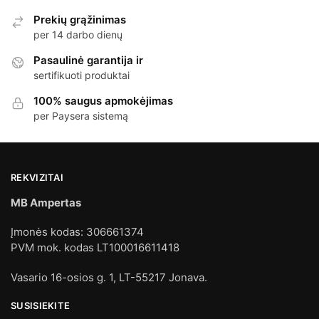
Prekių grąžinimas
per 14 darbo dienų
Pasaulinė garantija ir
sertifikuoti produktai
100% saugus apmokėjimas
per Paysera sistemą
REKVIZITAI
MB Ampertas
Įmonės kodas: 306661374
PVM mok. kodas LT100016611418
Vasario 16-osios g. 1, LT-55217 Jonava.
SUSISIEKITE