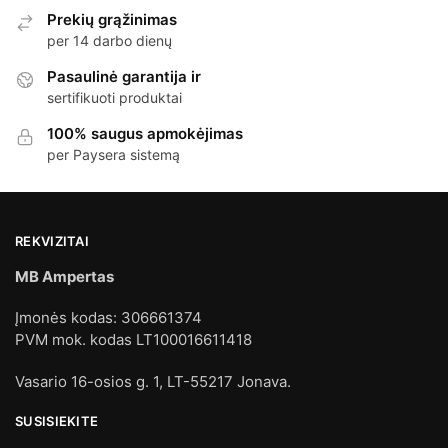
Prekių grąžinimas
per 14 darbo dienų
Pasaulinė garantija ir
sertifikuoti produktai
100% saugus apmokėjimas
per Paysera sistemą
REKVIZITAI
MB Ampertas
Įmonės kodas: 306661374
PVM mok. kodas LT100016611418
Vasario 16-osios g. 1, LT-55217 Jonava.
SUSISIEKITE