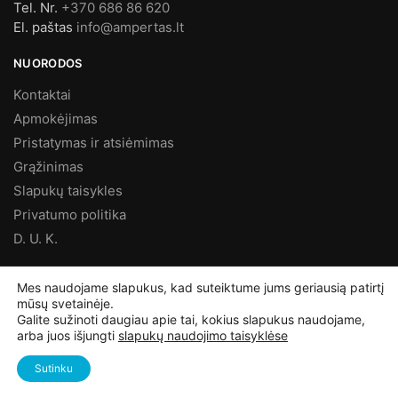
Tel. Nr.
+370 686 86 620
El. paštas
info@ampertas.lt
NUORODOS
Kontaktai
Apmokėjimas
Pristatymas ir atsiėmimas
Grąžinimas
Slapukų taisykles
Privatumo politika
D. U. K.
MES FACEBOOK’E
Mes naudojame slapukus, kad suteiktume jums geriausią patirtį
mūsų svetainėje.
Galite sužinoti daugiau apie tai, kokius slapukus naudojame,
arba juos išjungti
slapukų naudojimo taisyklėse
©
Ampertas.lt
2025, Visos teisės saugomos
Sutinku