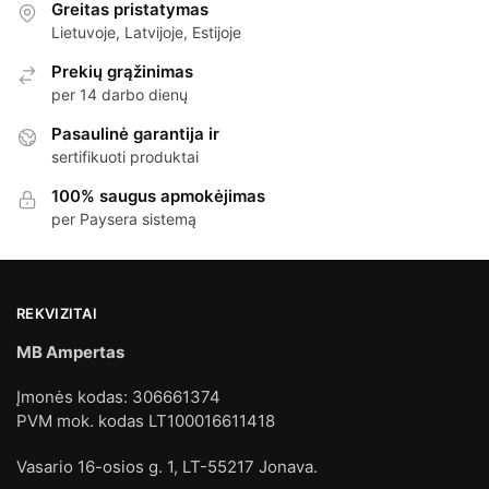
Greitas pristatymas
Lietuvoje, Latvijoje, Estijoje
Prekių grąžinimas
per 14 darbo dienų
Pasaulinė garantija ir
sertifikuoti produktai
100% saugus apmokėjimas
per Paysera sistemą
REKVIZITAI
MB Ampertas
Įmonės kodas: 306661374
PVM mok. kodas LT100016611418
Vasario 16-osios g. 1, LT-55217 Jonava.