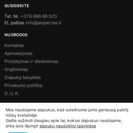
SUSISIEKITE
Tel. Nr.
+370 686 86 620
El. paštas
info@ampertas.lt
NUORODOS
Kontaktai
Apmokėjimas
Pristatymas ir atsiėmimas
Grąžinimas
Slapukų taisykles
Privatumo politika
D. U. K.
MES FACEBOOK’E
Mes naudojame slapukus, kad suteiktume jums geriausią patirtį
mūsų svetainėje.
Galite sužinoti daugiau apie tai, kokius slapukus naudojame,
arba juos išjungti
slapukų naudojimo taisyklėse
©
Ampertas.lt
2025, Visos teisės saugomos