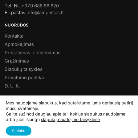
Tel. Nr.
+370 686 86 620
El. paštas
info@ampertas.lt
NUORODOS
Kontaktai
Apmokėjimas
Pristatymas ir atsiėmimas
Grąžinimas
Slapukų taisykles
Privatumo politika
D. U. K.
MES FACEBOOK’E
Mes naudojame slapukus, kad suteiktume jums geriausią patirtį
mūsų svetainėje.
Galite sužinoti daugiau apie tai, kokius slapukus naudojame,
arba juos išjungti
slapukų naudojimo taisyklėse
©
Ampertas.lt
2025, Visos teisės saugomos
Sutinku