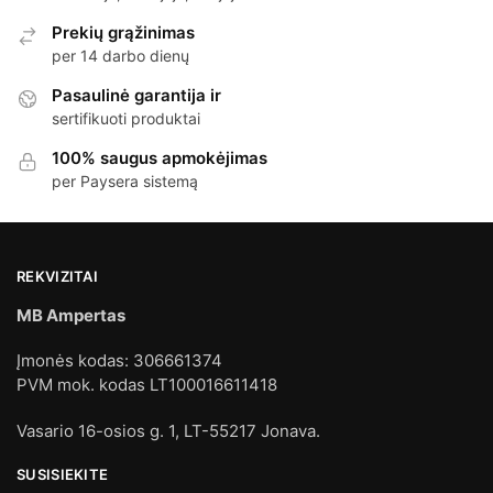
Prekių grąžinimas
per 14 darbo dienų
Pasaulinė garantija ir
sertifikuoti produktai
100% saugus apmokėjimas
per Paysera sistemą
REKVIZITAI
MB Ampertas
Įmonės kodas: 306661374
PVM mok. kodas LT100016611418
Vasario 16-osios g. 1, LT-55217 Jonava.
SUSISIEKITE