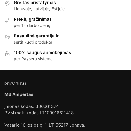
Greitas pristatymas
Lietuvoje, Latvijoje, Estijoje
Prekių grąžinimas
per 14 darbo dienų
Pasaulinė garantija ir
sertifikuoti produktai
100% saugus apmokėjimas
per Paysera sistemą
REKVIZITAI
MB Ampertas
Įmonės kodas: 306661374
PVM mok. kodas LT100016611418
Vasario 16-osios g. 1, LT-55217 Jonava.