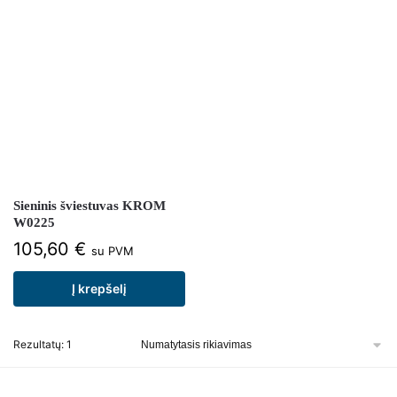
Sieninis šviestuvas KROM
W0225
105,60
€
su PVM
Į krepšelį
Rezultatų: 1