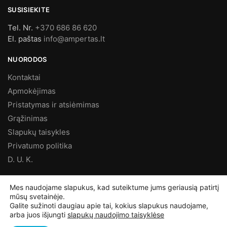
SUSISIEKITE
Tel. Nr.
+370 686 86 620
El. paštas
info@ampertas.lt
NUORODOS
Kontaktai
Apmokėjimas
Pristatymas ir atsiėmimas
Grąžinimas
Slapukų taisykles
Privatumo politika
D. U. K.
MES FACEBOOK’E
Mes naudojame slapukus, kad suteiktume jums geriausią patirtį
mūsų svetainėje.
Galite sužinoti daugiau apie tai, kokius slapukus naudojame,
arba juos išjungti
slapukų naudojimo taisyklėse
©
Ampertas.lt
2025, Visos teisės saugomos