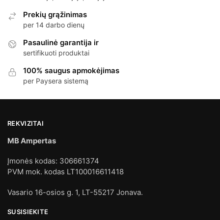
Prekių grąžinimas
per 14 darbo dienų
Pasaulinė garantija ir
sertifikuoti produktai
100% saugus apmokėjimas
per Paysera sistemą
REKVIZITAI
MB Ampertas
Įmonės kodas: 306661374
PVM mok. kodas LT100016611418
Vasario 16-osios g. 1, LT-55217 Jonava.
SUSISIEKITE