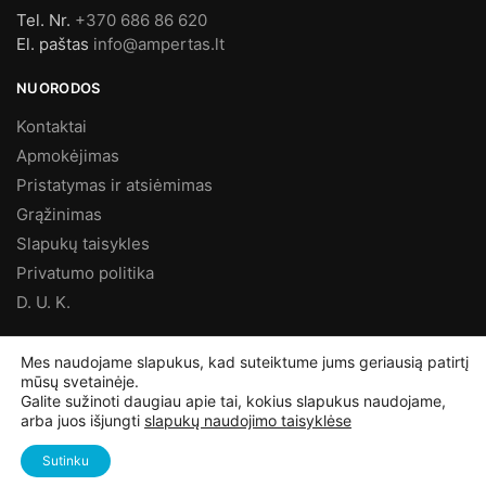
Tel. Nr.
+370 686 86 620
El. paštas
info@ampertas.lt
NUORODOS
Kontaktai
Apmokėjimas
Pristatymas ir atsiėmimas
Grąžinimas
Slapukų taisykles
Privatumo politika
D. U. K.
MES FACEBOOK’E
Mes naudojame slapukus, kad suteiktume jums geriausią patirtį
mūsų svetainėje.
Galite sužinoti daugiau apie tai, kokius slapukus naudojame,
arba juos išjungti
slapukų naudojimo taisyklėse
©
Ampertas.lt
2025, Visos teisės saugomos
Sutinku