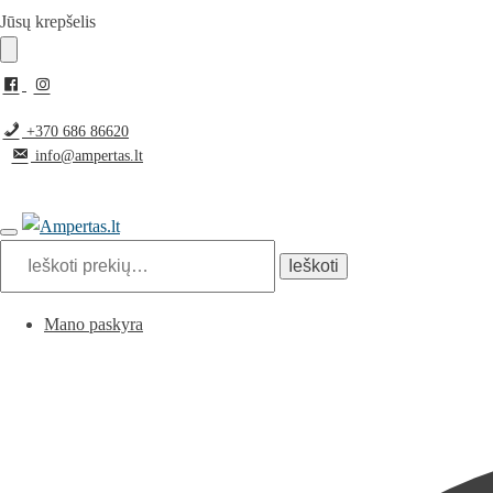
Pereiti
Pereiti
Jūsų krepšelis
prie
prie
navigacijos
turinio
+370 686 86620
info@ampertas.lt
Ieškoti:
Ieškoti
Mano paskyra