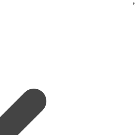
(
(
(