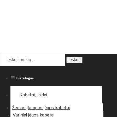
Ieškoti:
Ieškoti
Katalogas
Kabeliai, laidai
Žemos įtampos jėgos kabeliai
Variniai jėgos kabeliai